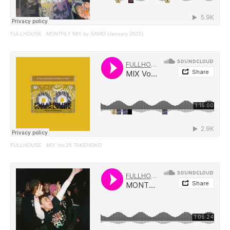
FULLHOUSE
·
MONTHLY MIX by SAMO (January 2025)
FULLHOUSE
·
MIX Vol.26 TAKENOKO