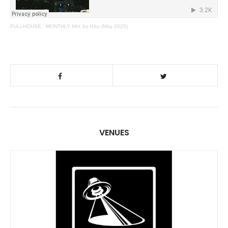
FULLHOUSE
·
MONTHLY MIX by r1ku (May 2025)
VENUES