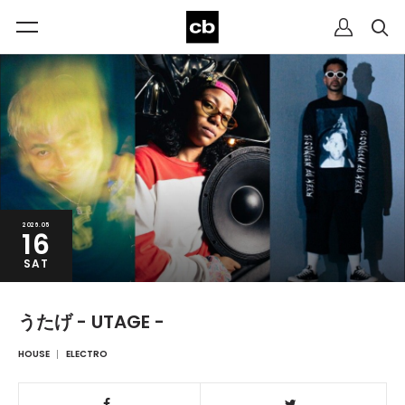
2026.05
16
SAT
うたげ - UTAGE -
HOUSE
ELECTRO