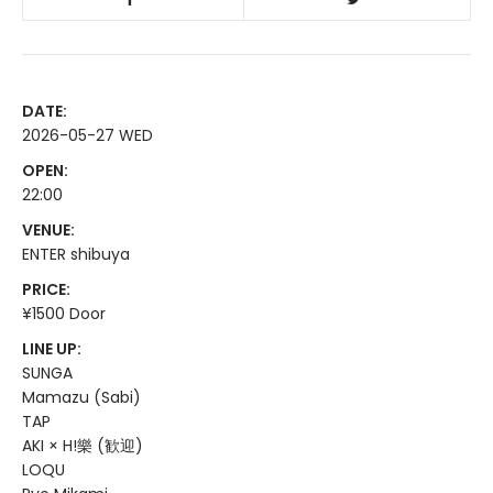
DATE:
2026-05-27 WED
OPEN:
22:00
VENUE:
ENTER shibuya
PRICE:
¥1500 Door
LINE UP:
SUNGA
Mamazu (Sabi)
TAP
AKI × H!樂 (歓迎)
LOQU