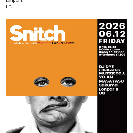
Lonparis
UG