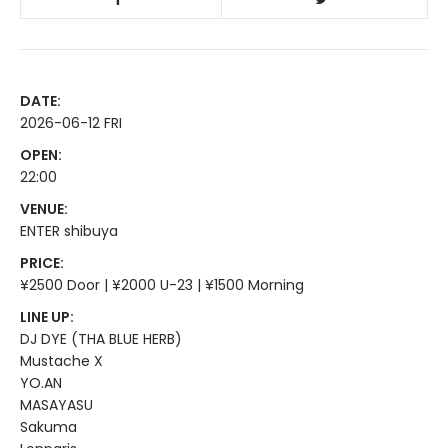
DATE:
2026-06-12 FRI
OPEN:
22:00
VENUE:
ENTER shibuya
PRICE:
¥2500 Door | ¥2000 U-23 | ¥1500 Morning
LINE UP:
DJ DYE (THA BLUE HERB)
Mustache X
YO.AN
MASAYASU
Sakuma