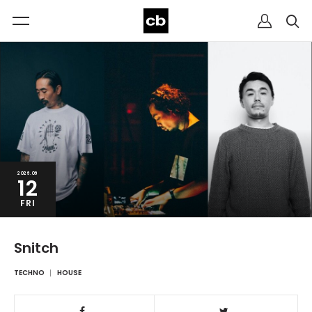
2026.06
12
FRI
Snitch
TECHNO
HOUSE