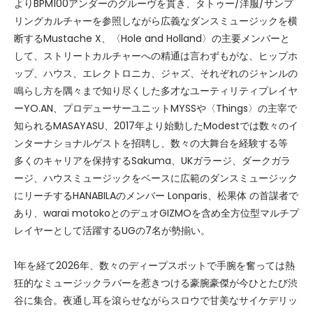
よりBPM100アンダーのグルーヴを貫き、タトゥー/洋服/サンプ
リングカルチャーを参照しながら広義なダンスミュージックを横
断するMustache X、〈Hole and Holland〉の主要メンバーと
して、ストリートカルチャーへの精通は言わずもがな、ヒップホ
ップ、ハウス、エレクトロニカ、ジャズ、それぞれのジャンルの
鳴らし方を隅々まで知り尽くした多才なユーティリティプレイヤ
ーYO.AN、プロデューサーユニットMYSSや〈Things〉の主宰で
知られるMASAYASU、2017年より始動したModestでは数々のイ
ンターナショナルゲストを招聘し、数々の大舞台を経験する等
多くのキャリアを保持するSakuma、UKガラージ、ダークガラ
ージ、ハウスミュージックをベースに広範のダンスミュージック
にリーチするHANABILAのメンバー Lonparis、松果体 の首謀者で
あり、warai motokoとのデュオGIZMOを含め全方位型マルチプ
レイヤーとして活躍するUGの7名が勢揃い。
1年を経て2026年、数々のディープスポットで手腕を奮っては熱
狂的なミュージックラバーを惹きつける豪腕豪傑が今ひとたび渋
谷に集合。夜通し耳を滾らせながらスロウで甘美なサイケデリッ