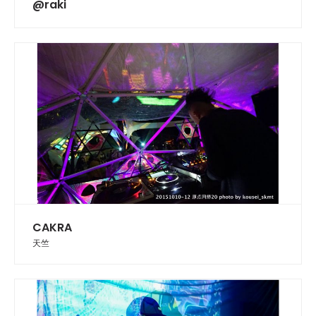
@raki
CAKRA
天竺