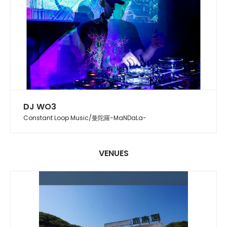
DJ WO3
Constant Loop Music/曼陀羅-MaNDaLa-
VENUES