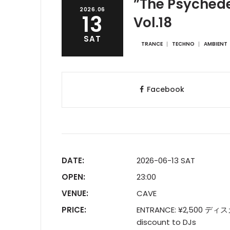
”The Psychede
2026.06
13
Vol.18
SAT
TRANCE
TECHNO
AMBIENT
Facebook
DATE:
2026-06-13 SAT
OPEN:
23:00
VENUE:
CAVE
PRICE:
ENTRANCE: ¥2,500 
discount to DJs