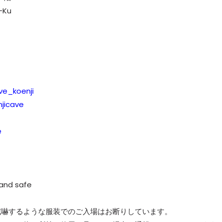
i-Ku
ve_koenji
jicave
e
 and safe
威嚇するような服装でのご入場はお断りしています。