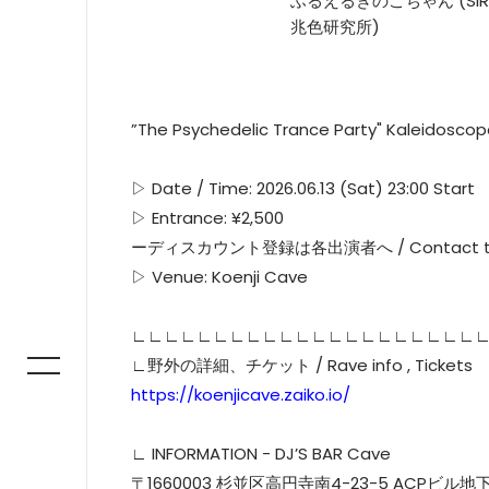
ふるえるきのこちゃん (SIRIUS 
兆色研究所)
”The Psychedelic Trance Party" Kaleidoscope
▷ Date / Time: 2026.06.13 (Sat) 23:00 Start
▷ Entrance: ¥2,500
ーディスカウント登録は各出演者へ / Contact to DJs
▷ Venue: Koenji Cave
∟∟∟∟∟∟∟∟∟∟∟∟∟∟∟∟∟∟∟∟∟
∟野外の詳細、チケット / Rave info , Tickets
https://koenjicave.zaiko.io/
∟ INFORMATION - DJ’S BAR Cave
〒1660003 杉並区高円寺南4-23-5 ACPビル地