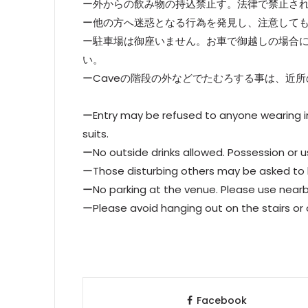
ー外からの飲み物の持込禁止す。法律で禁止さ
ー他の方へ迷惑となる行為を発見し、注意して
ー駐車場は御座いません。お車で御越しの場合
い。
ーCaveの階段の外などでたむろする事は、近
ーEntry may be refused to anyone wearing int
suits.
ーNo outside drinks allowed. Possession or us
ーThose disturbing others may be asked to le
ーNo parking at the venue. Please use nearby
ーPlease avoid hanging out on the stairs or o
Facebook