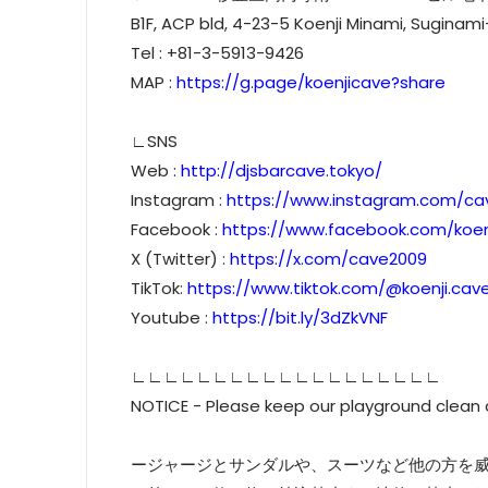
B1F, ACP bld, 4-23-5 Koenji Minami, Suginam
Tel : +81-3-5913-9426
MAP :
https://g.page/koenjicave?share
∟SNS
Web :
http://djsbarcave.tokyo/
Instagram :
https://www.instagram.com/ca
Facebook :
https://www.facebook.com/koen
X (Twitter) :
https://x.com/cave2009
TikTok:
https://www.tiktok.com/@koenji.cav
Youtube :
https://bit.ly/3dZkVNF
∟∟∟∟∟∟∟∟∟∟∟∟∟∟∟∟∟∟∟
NOTICE - Please keep our playground clean
ージャージとサンダルや、スーツなど他の方を