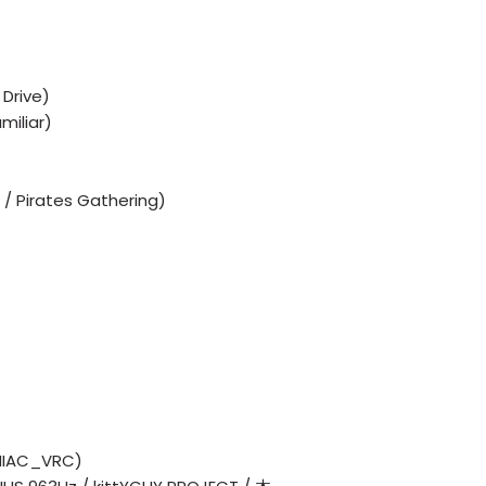
 Drive)
miliar)
w / Pirates Gathering)
ANIAC_VRC)