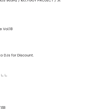
963Hz / kittYGUY PROJECT / 木
 Vol.18
 for Discount.
∟∟∟
下1階