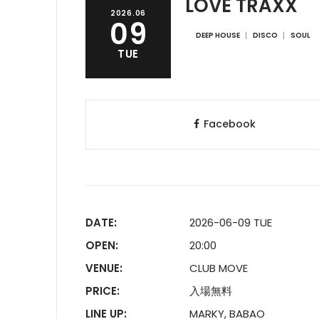
LOVE TRAXX
2026.06
09
DEEP HOUSE
DISCO
SOUL
TUE
Facebook
DATE:
2026-06-09 TUE
OPEN:
20:00
VENUE:
CLUB MOVE
PRICE:
入場無料
LINE UP:
MARKY, BABAO