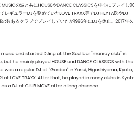
MUSICの波と共にHOUSEやDANCE CLASSICSを中心にプレイし9
レギュラーDJを務めていたLOVE TRAXX等でDJ HEYTA氏やDJ
の数あるクラブでプレイしていたが1996年にDJを休止。2017年
k music and started DJing at the Soul bar "manray club" in
 hop, but he mainly played HOUSE and DANCE CLASSICS with the
e was a regular DJ at "Garden" in Yasui, Higashiyama, Kyoto,
 at LOVE TRAXX. After that, he played in many clubs in Kyoto
ed as a DJ at CLUB MOVE after a long absence.