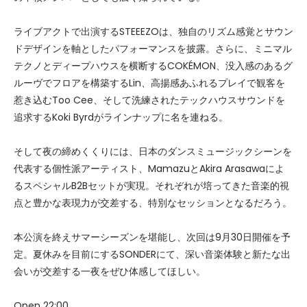
ライブアクトで出演するSTEEEZOは、独自のリズム感覚とサウン
ドデザインを軸としたパフォーマンスを披露。さらに、ミニマル
テクノとディープハウスを横断するCOKÉMON、没入感のあるグ
ルーヴでフロアを構築するLin、高揚感あふれるプレイで観客を
惹き込むToo Cee、そして洗練されたテックハウスサウンドを
追求するKoki Byrdがラインナップに名を連ねる。
そして夜の締めくくりには、日本のダンスミュージックシーンを
代表する個性派アーティスト、MamazuとAkira Arasawaによ
るスペシャルB2Bセットが実現。それぞれが培ってきた音楽的視
点と豊かな表現力が交差する、特別なセッションとなるだろう。
本公演を終えサマーシーズンを堪能し、次回は9月30日開催を予
定。夏休みを目前にするSONDERにて、深い音楽体験と新たな出
会いが交差する一夜をぜひ体感してほしい。
Open 22:00