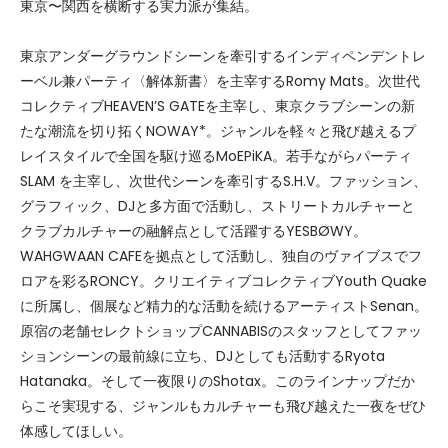
東京〜関西を横断する実力派が集結。
東京アンダーグラウンドシーンを牽引するインディペンデントレ
ーベル兼パーティ〈解体新書〉を主宰するRomy Mats。次世代
コレクティブHEAVEN’S GATEを主宰し、東京クラブシーンの新
たな潮流を切り拓くNOWAY*。ジャンルを軽々と飛び越えるプ
レイスタイルで全国を駆け巡るMoEPiKA。若手ながらパーティ
SLAM を主宰し、次世代シーンを牽引するS.H.V。ファッション、
グラフィック、DJと多方面で活動し、ストリートカルチャーと
クラブカルチャーの融解点として活躍するYESBØWY。
WAHGWAAN CAFEを拠点として活動し、独自のヴァイブスでフ
ロアを彩るRONCY。クリエイティブコレクティブYouth Quake
に所属し、個展など精力的な活動を続けるアーティストSenan。
原宿の老舗セレクトショップCANNABISのスタッフとしてファッ
ションシーンの最前線に立ち、DJとしても活動するRyota
Hatanaka。そして一夜限りのShotax。このラインナップだか
らこそ実現する、ジャンルもカルチャーも飛び越えた一夜をぜひ
体感してほしい。