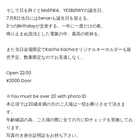
そして日を跨ぐとMoEPiKA、YESBØWYの誕生日。
7月8日当日にはSenanも誕生日を迎える。
3つのBirthdayが交差する、一年に一度だけの夜。
鳴り止まぬ混沌とした電脈の中、最高の乾杯を。
また当日会場限定でKacha Kachaオリジナルキーホルダーも販
売予定。数量限定なのでお見逃しなく。
Open 22:00
¥2000 Door
※You must be over 20 with photo ID.
本公演では20歳未満の方のご入場は一切お断りさせて頂きま
す。
年齢確認の為、ご入場の際に全ての方にIDチェックを実施してお
ります。
写真付き身分証明証をお持ち下さい。