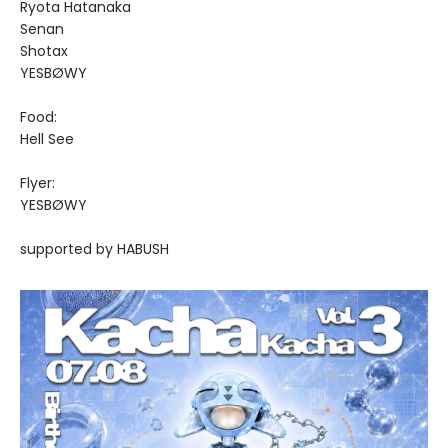
Ryota Hatanaka
Senan
Shotax
YESBØWY
Food:
Hell See
Flyer:
YESBØWY
supported by HABUSH