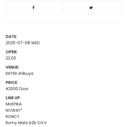
DATE:
2026-07-08 WED
OPEN:
22:00
VENUE:
ENTER shibuya
PRICE:
¥2000 Door
LINE UP:
MoEPiKA
NOWAY*
RONCY
Romy Mats b2b S.H.V