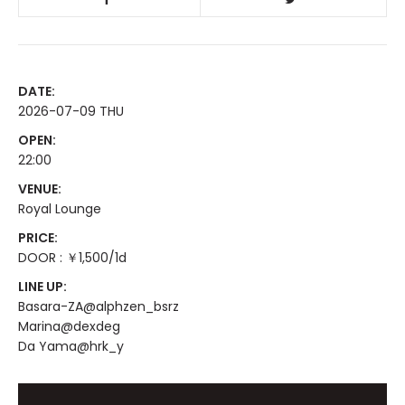
DATE:
2026-07-09 THU
OPEN:
22:00
VENUE:
Royal Lounge
PRICE:
DOOR : ￥1,500/1d
LINE UP:
Basara-ZA@alphzen_bsrz
Marina@dexdeg
Da Yama@hrk_y