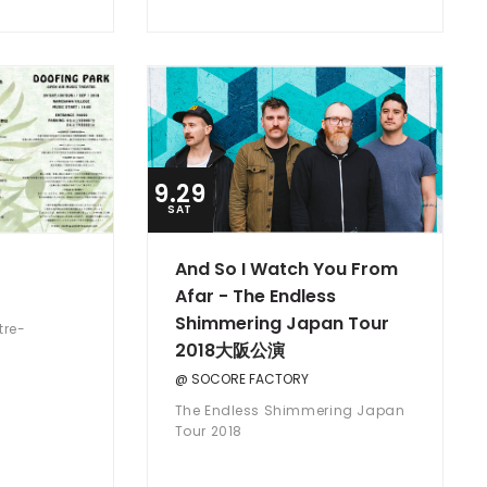
9.29
SAT
And So I Watch You From
Afar - The Endless
Shimmering Japan Tour
tre-
2018大阪公演
@ SOCORE FACTORY
The Endless Shimmering Japan
Tour 2018