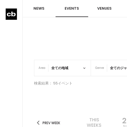
NEWS
EVENTS
VENUES
Area
Genre
検索結果： 55イベント
THIS
PREV WEEK
WEEKS
S