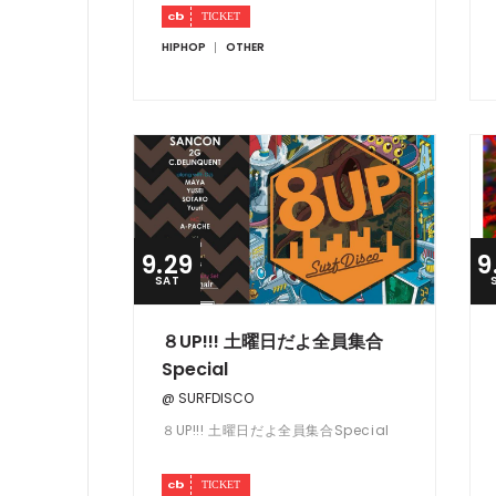
HIPHOP
OTHER
9.29
9
SAT
８UP!!! 土曜日だよ全員集合
Special
@ SURFDISCO
８UP!!! 土曜日だよ全員集合Special