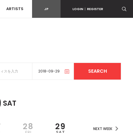
ARTISTS
JP
LOGIN
|
REGISTER
9
SAT
7
28
29
NEXT WEEK
U
FRI
SAT