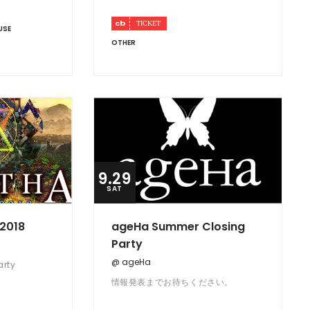
USE
OTHER
9.29
SAT
r2018
ageHa Summer Closing
Party
@ ageHa
arty
情報発表までお待ちください。