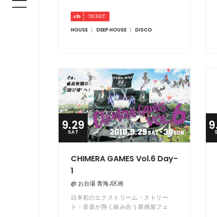
HOUSE
DEEP HOUSE
DISCO
9.29
9
SAT
CHIMERA GAMES Vol.6 Day-
1
@ お台場 青海J区画
日本初のエクストリーム・ストリー
ト・音楽が熱く絡み合う新感覚フェ
ス！