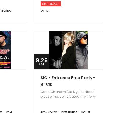
TECHNO
OTHER
9.29
SAT
SIC - Entrance Free Party-
@ TUSK
Coco Chanelの言葉 My life didn’t
please me, so I created my life.か
ら引用したシック"SIC～So I created
～"は経験豊富なDJ陣による音の共
鳴。 RESIDENTのDJ SAIMURAがセレ
IX
EDM
TECH HOUSE
DEEP HOUSE
HOUSE