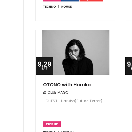
TECHNO
HOUSE
9.29
9
SAT
OTONO with Haruka
@ CLUB MAGO
-GUEST- Haruka(Future Terror)
PICK UP