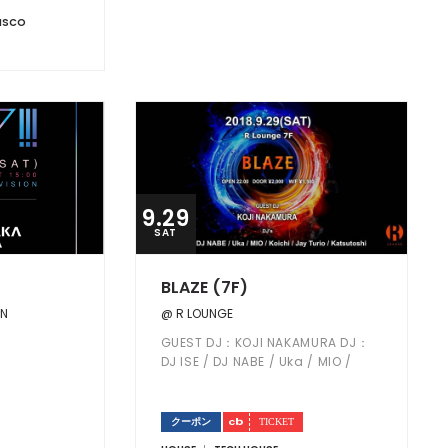
ISCO
9.29
SAT
BLAZE (7F)
ON
@ R LOUNGE
GUEST DJ：KOJI NAKAMURA DJ：
DJ ISE / DJ NABE / Uka / MIO /
Koichi / Jay Turio / Katsutoshi
クーポン