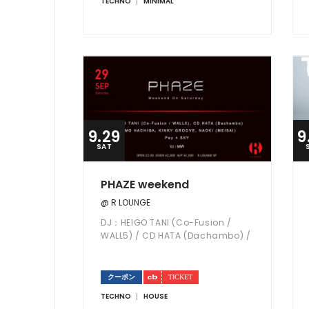
TECHNO
MINIMAL
9.29
9
SAT
PHAZE weekend
@ R LOUNGE
DJ：HEIGO TANI (Co-Fusion /
WALL5) / CD HATA (Dachambo) /
TOMO HACHIGA / KINKY GROOVE /
NAOKI (MEISAI)
クーポン
TECHNO
HOUSE