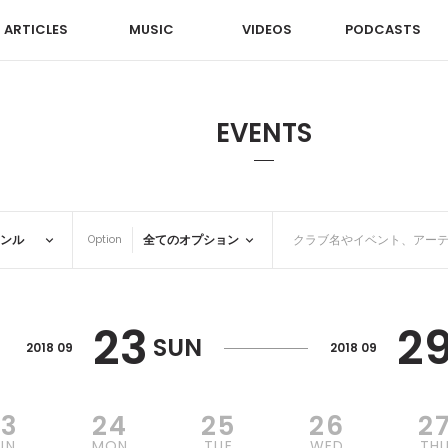
ARTICLES
MUSIC
VIDEOS
PODCASTS
EVENTS
Option
23
2
SUN
2018 09
2018 09
23
24
25
26
2
UN
MON
TUE
WED
TH