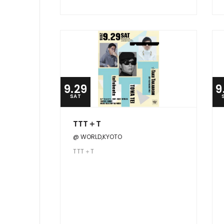
9.29
9
SAT
TTT＋T
@ WORLD,KYOTO
TTT＋T