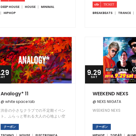
DEEP HOUSE
HOUSE
MINIMAL
HIPHOP
BREAKBEATS
TRANCE
.29
9.29
SAT
SAT
Analogy* 11
WEEKEND NEXS
@ white space lab
@ NEXS NIIGATA
渋谷の小さなクラブでの不定期イベン
WEEKEND NEXS
ト。ふらっと寄れる大人の心地よい空
間。
クーポン
クーポン
TECHNO
HOUSE
ELECTRONICA
HIPHOP
TOP40
ALLM