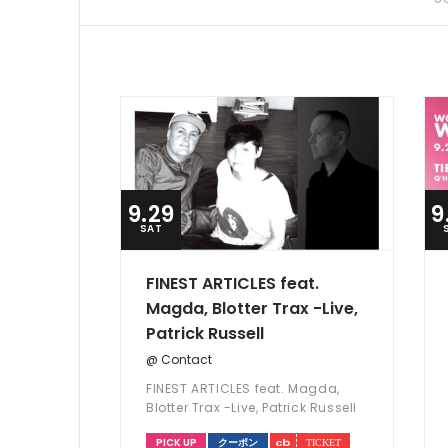
9.29
9
SAT
FINEST ARTICLES feat.
Magda, Blotter Trax -Live,
Patrick Russell
@ Contact
FINEST ARTICLES feat. Magda,
Blotter Trax -Live, Patrick Russell
PICK UP
クーポン