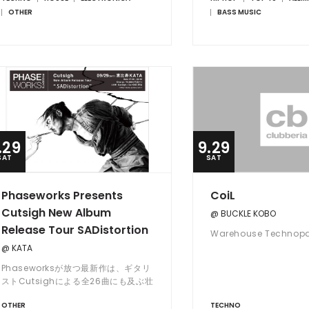
OTHER
BASS MUSIC
.29
9.29
SAT
SAT
Phaseworks Presents
CoiL
Cutsigh New Album
@ BUCKLE KOBO
Release Tour SADistortion
Warehouse Technopar
@ KATA
Phaseworksが放つ最新作は、ギタリ
ストCutsighによる全26曲にも及ぶ壮
大なソロ・アルバム
OTHER
TECHNO
『SADistortion』。シアトルを皮切り