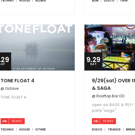
TECHNO
HOUSE
ALLMIX
EDM
DISCO
TRAP
.29
9.29
SAT
SAT
TONE FLOAT 4
9/29(sat) OVER t
& SAGA
@ Octave
@ Rooftop Bar OO
TONE FLOAT 4
open air BASS & PSY
party"saga"
TECHNO
HOUSE
OTHER
DISCO
TRANCE
BREA