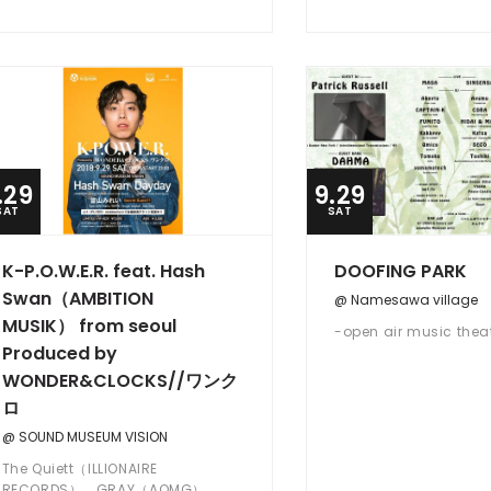
.29
9.29
SAT
SAT
K-P.O.W.E.R. feat. Hash
DOOFING PARK
Swan（AMBITION
@ Namesawa village
MUSIK） from seoul
-open air music thea
Produced by
WONDER&CLOCKS//ワンク
ロ
@ SOUND MUSEUM VISION
The Quiett（ILLIONAIRE
RECORDS）、GRAY（AOMG）、