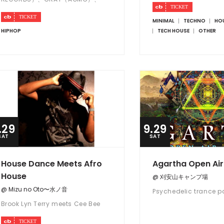
DEANなど 韓国ヒップホップ、R&Bの
豪華ゲスト陣が参加した最新アルバム
MINIMAL
TECHNO
HO
を引っさげ 音楽界のライジングス
HIPHOP
TECH HOUSE
OTHER
ター：Hash Swanが久々の来日!! さ
らに、Jay Parkもその才能を高く評価
する次世代アーティストDaydayの出
演も決定！
.29
9.29
SAT
SAT
House Dance Meets Afro
Agartha Open Ai
House
@ 刈安山キャンプ場
@ Mizu no Oto〜水ノ音
Psychedelic trance p
Brook Lyn Terry meets Cee Bee