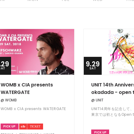
.29
9.29
SAT
SAT
WOMB x CIA presents
UNIT 14th Annive
WATERGATE
okadada - open t
@ WOMB
@ UNIT
WOMB x CIA presents WATERGATE
UNIT14周年を記念して、
東京では初となるOpen t
グセットが遂に実現！
PICK UP
PICK UP