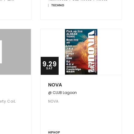
クトした人気/実力共に定評のあるDJ
TECHNO
陣によるカッティングエッジな電子音
楽を提供するSICにGORO / KAISHU
KIMURA / rutoが初登場！！
9.29
SAT
NOVA
@ CLUB Lagoon
ty CoiL
NOVA
HIPHOP