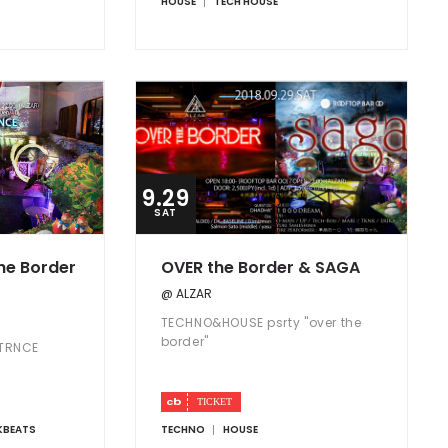
HOUSE
TECH HOUSE
9.29
SAT
he Border
OVER the Border & SAGA
@ ALZAR
TECHNO&HOUSE psrty "over the
border"
-TRNCE
KBEATS
TECHNO
HOUSE