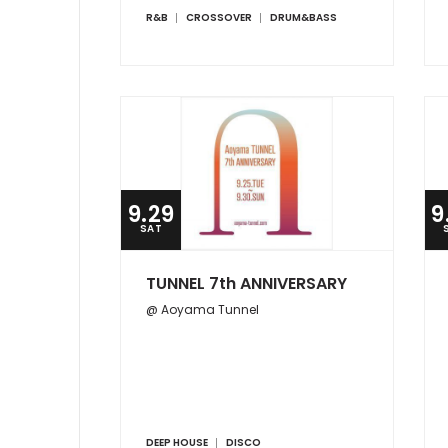
R&B
CROSSOVER
DRUM&BASS
9.29
9
SAT
TUNNEL 7th ANNIVERSARY
@ Aoyama Tunnel
DEEP HOUSE
DISCO