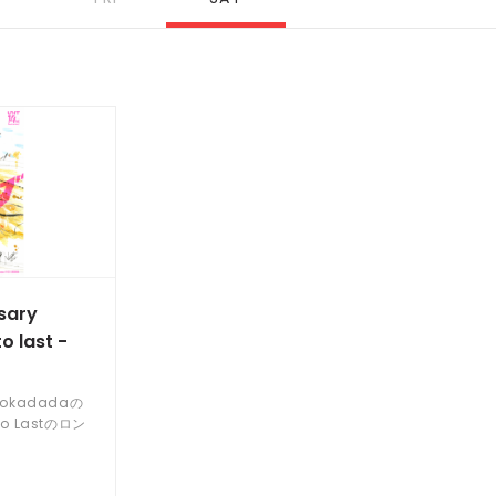
rsary
o last -
okadadaの
o Lastのロン