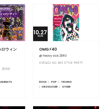
10.27
SUN
ハロウィン
OMG⚡︎40
@ heavy sick ZERO
LIVE&DJ ALL MIX STYLE PARTY
ts 第5回
EAKBEATS
ROCK
POP
TECHNO
CROSSOVER
OTHER