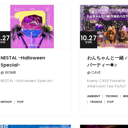
0.27
10.27
SUN
SUN
NESTAL -Halloween
わんちゃんと一緒 
Special-
パーティー❃♬
@ WOMB
@ CAVE
NESTAL -Halloween Special-
koenji CAVE Presen
Afternoon Tea Party!!
AMBIENT
TECHNO
BR
HIPHOP
POP
TRANCE
POP