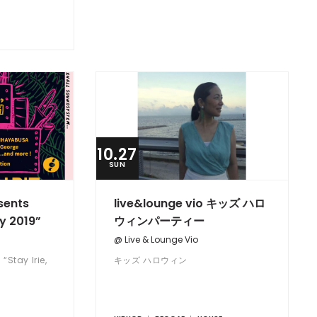
10.27
SUN
sents
live&lounge vio キッズ ハロ
dy 2019”
ウィンパーティー
@ Live & Lounge Vio
Stay Irie,
キッズ ハロウィン