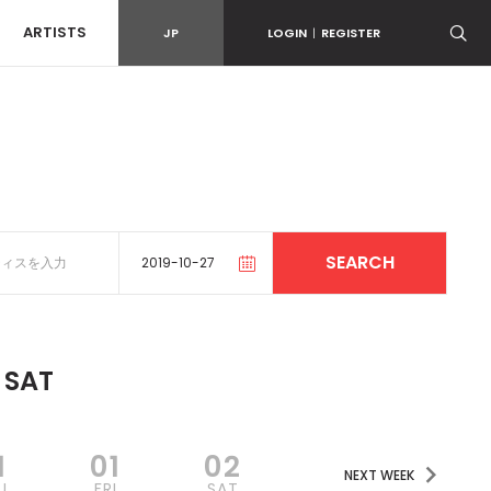
ARTISTS
JP
LOGIN
|
REGISTER
SAT
1
01
02
NEXT WEEK
U
FRI
SAT