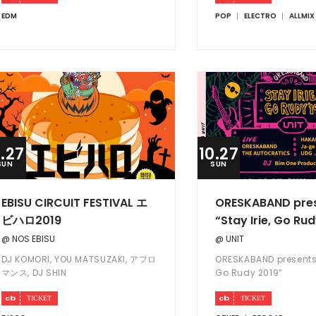
EDM
POP
ELECTRO
ALLMIX
0.27
10.27
SUN
SUN
EBISU CIRCUIT FESTIVAL エ
ORESKABAND pre
ビハロ2019
“Stay Irie, Go Ru
@ NOS EBISU
@ UNIT
DJ KOMORI, YOU MATSUZAKI, アフロ
ORESKABAND presents “
マンス, DJ SHIN
Go Rudy 2019”