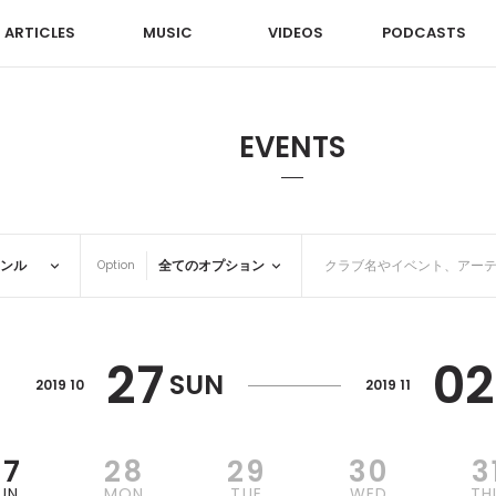
ARTICLES
MUSIC
VIDEOS
PODCASTS
EVENTS
Option
27
02
SUN
2019 10
2019 11
27
28
29
30
3
UN
MON
TUE
WED
TH