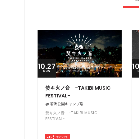
10.27
1
SUN
焚キ火ノ音 -TAKIBI MUSIC
FESTIVAL-
@ 若洲公園キャンプ場
焚キ火ノ音 -TAKIBI MUSIC
FESTIVAL-