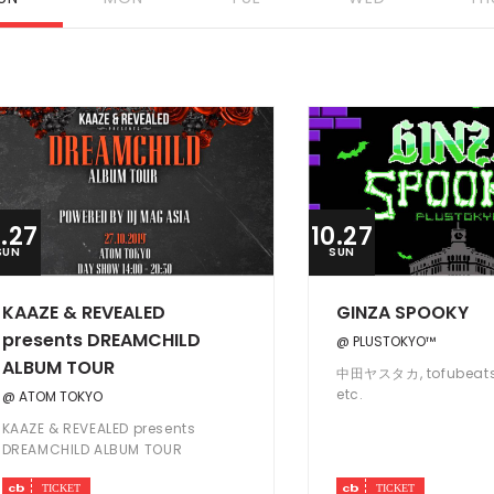
0.27
10.27
SUN
SUN
KAAZE & REVEALED
GINZA SPOOKY
presents DREAMCHILD
@ PLUSTOKYO™️
ALBUM TOUR
中田ヤスタカ, tofubeats,
etc.
@ ATOM TOKYO
KAAZE & REVEALED presents
DREAMCHILD ALBUM TOUR