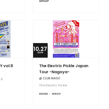
HIPHOP
10.27
SUN
 vol.9
The Electric Pickle Japan
Tour -Nagoya-
@ CLUB MAGO
.9
The Electric Pickle
HOUSE
DISCO