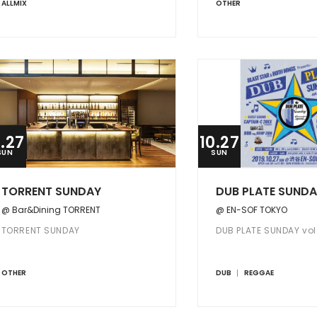
ALLMIX
OTHER
0.27
10.27
SUN
SUN
TORRENT SUNDAY
DUB PLATE SUNDAY
@ Bar&Dining TORRENT
@ EN-SOF TOKYO
TORRENT SUNDAY
DUB PLATE SUNDAY vol
OTHER
DUB
REGGAE