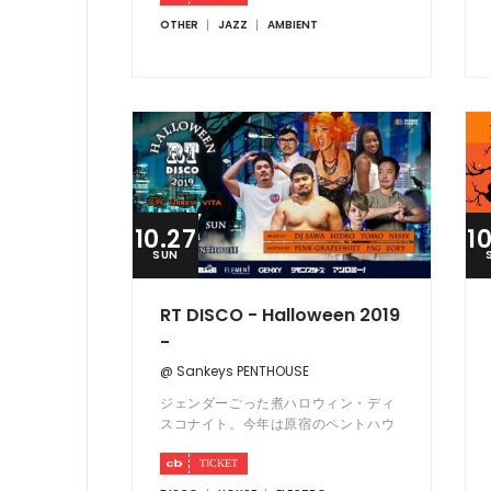
OTHER
JAZZ
AMBIENT
10.27
1
SUN
RT DISCO - Halloween 2019
-
@ Sankeys PENTHOUSE
ジェンダーごった煮ハロウィン・ディ
スコナイト。今年は原宿のペントハウ
スでおっしゃれに開催！