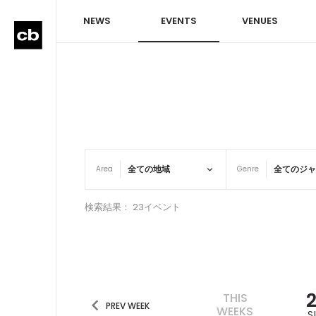
NEWS
EVENTS
VENUES
Area
Genre
検索結果： 23イベント
THIS
PREV WEEK
WEEKS
S