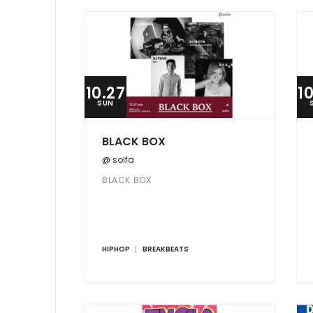
10.27
1
SUN
BLACK BOX
@ solfa
BLACK BOX
HIPHOP
BREAKBEATS