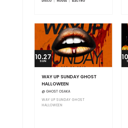
DISCO
HOUSE
ELECTRO
10.27
1
SUN
WAY UP SUNDAY GHOST
HALLOWEEN
@ GHOST OSAKA
WAY UP SUNDAY GHOST
HALLOWEEN