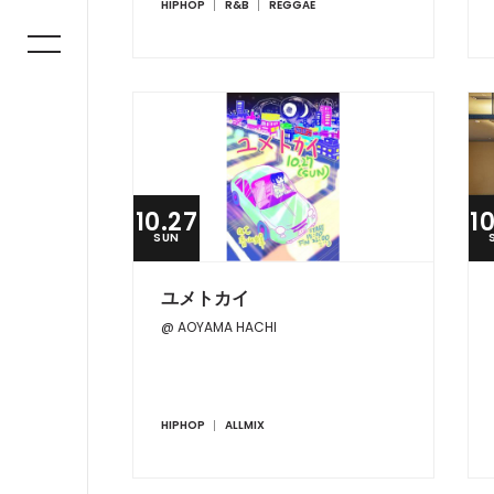
HIPHOP
R&B
REGGAE
10.27
1
SUN
ユメトカイ
@ AOYAMA HACHI
HIPHOP
ALLMIX