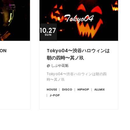
10.27
SUN
OON
Tokyo04〜渋谷ハロウィンは
朝の四時〜其ノ玖
@ しぶや花魁
Tokyo04〜渋谷ハロウィンは朝の四
時〜其ノ玖
HOUSE
DISCO
HIPHOP
ALLMIX
J-POP