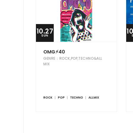
10.27
1
SUN
OMG⚡︎40
GENRE：ROCK,POP,TECHNO&ALL
MIX
ROCK
POP
TECHNO
ALLMIX