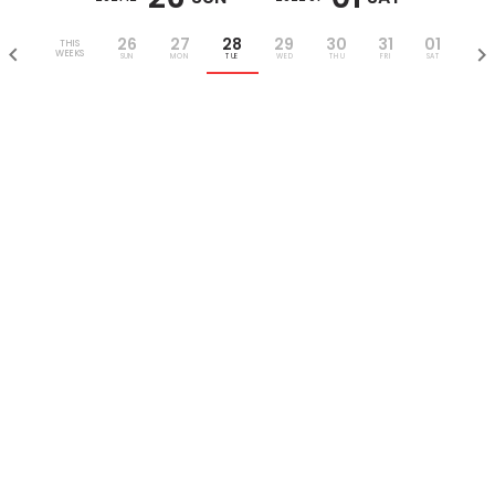
26
27
28
29
30
31
01
THIS
WEEKS
SUN
MON
TUE
WED
THU
FRI
SAT