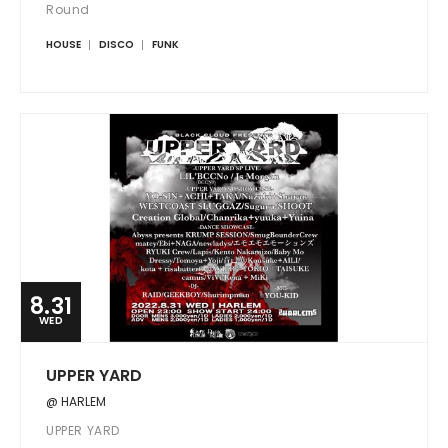
Round
HOUSE
DISCO
FUNK
8.31
WED
UPPER YARD
@ HARLEM
UPPER YARD