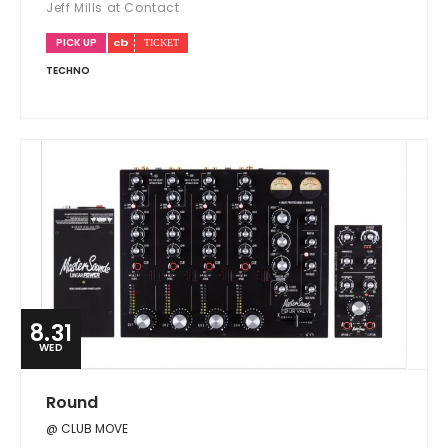
Jeff Mills at Contact
PICK UP
TECHNO
8.31
WED
Round
@ CLUB MOVE