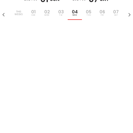
01
02
03
04
05
06
07
THIS
WEEKS
SUN
MON
TUE
WED
THU
FRI
SAT