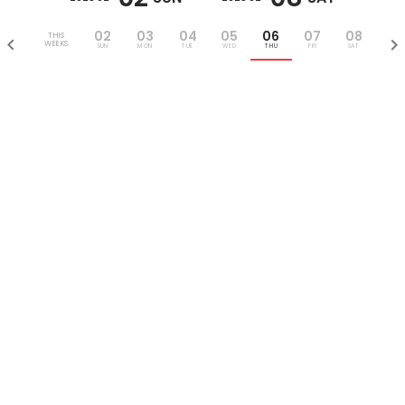
02
03
04
05
06
07
08
THIS
WEEKS
SUN
MON
TUE
WED
THU
FRI
SAT