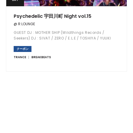
Psychedelic 宇田川町 Night vol.15
@ R LOUNGE
GUEST DJ : MOTHER SHIP (Wildthings Records /
Seekers) DJ : SIVAT / ZERO / E.L.E / TOSHIYA / YUUKI
UEBA / AYANE
クーポン
TRANCE
BREAKBEATS