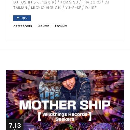
DJ TOSHI (ラッパ我リヤ) / KOMATSU / THA ZORO / DJ
TAIMAN / MICHIO HIGUCHI / YU-S-KE / DJ ISE
(ROCKIN'HOUSE)
クーポン
CROSSOVER
HIPHOP
TECHNO
7.13
SAT