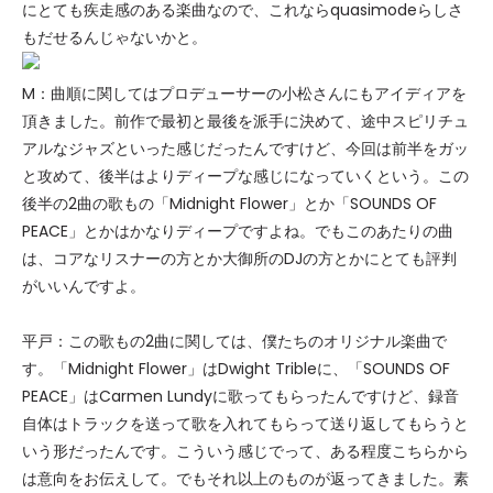
にとても疾走感のある楽曲なので、これならquasimodeらしさ
もだせるんじゃないかと。
M：曲順に関してはプロデューサーの小松さんにもアイディアを
頂きました。前作で最初と最後を派手に決めて、途中スピリチュ
アルなジャズといった感じだったんですけど、今回は前半をガッ
と攻めて、後半はよりディープな感じになっていくという。この
後半の2曲の歌もの「Midnight Flower」とか「SOUNDS OF
PEACE」とかはかなりディープですよね。でもこのあたりの曲
は、コアなリスナーの方とか大御所のDJの方とかにとても評判
がいいんですよ。
平戸：この歌もの2曲に関しては、僕たちのオリジナル楽曲で
す。「Midnight Flower」はDwight Tribleに、「SOUNDS OF
PEACE」はCarmen Lundyに歌ってもらったんですけど、録音
自体はトラックを送って歌を入れてもらって送り返してもらうと
いう形だったんです。こういう感じでって、ある程度こちらから
は意向をお伝えして。でもそれ以上のものが返ってきました。素