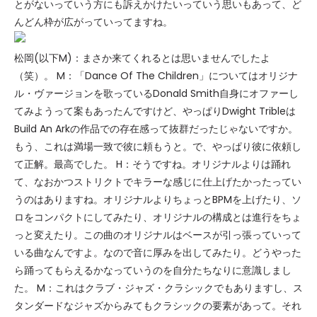
とがないっていう方にも訴えかけたいっていう思いもあって、ど
んどん枠が広がっていってますね。
松岡(以下M)：まさか来てくれるとは思いませんでしたよ
（笑）。 M：「Dance Of The Children」についてはオリジナ
ル・ヴァージョンを歌っているDonald Smith自身にオファーし
てみようって案もあったんですけど、やっぱりDwight Tribleは
Build An Arkの作品での存在感って抜群だったじゃないですか。
もう、これは満場一致で彼に頼もうと。で、やっぱり彼に依頼し
て正解。最高でした。 H：そうですね。オリジナルよりは踊れ
て、なおかつストリクトでキラーな感じに仕上げたかったってい
うのはありますね。オリジナルよりちょっとBPMを上げたり、ソ
ロをコンパクトにしてみたり、オリジナルの構成とは進行をちょ
っと変えたり。この曲のオリジナルはベースが引っ張っていって
いる曲なんですよ。なので音に厚みを出してみたり。どうやった
ら踊ってもらえるかなっていうのを自分たちなりに意識しまし
た。 M：これはクラブ・ジャズ・クラシックでもありますし、ス
タンダードなジャズからみてもクラシックの要素があって。それ