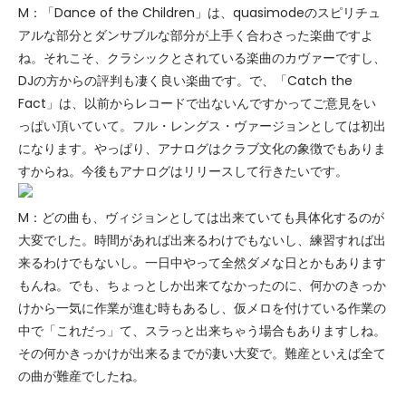
M：「Dance of the Children」は、quasimodeのスピリチュ
アルな部分とダンサブルな部分が上手く合わさった楽曲ですよ
ね。それこそ、クラシックとされている楽曲のカヴァーですし、
DJの方からの評判も凄く良い楽曲です。で、「Catch the
Fact」は、以前からレコードで出ないんですかってご意見をい
っぱい頂いていて。フル・レングス・ヴァージョンとしては初出
になります。やっぱり、アナログはクラブ文化の象徴でもありま
すからね。今後もアナログはリリースして行きたいです。
M：どの曲も、ヴィジョンとしては出来ていても具体化するのが
大変でした。時間があれば出来るわけでもないし、練習すれば出
来るわけでもないし。一日中やって全然ダメな日とかもあります
もんね。でも、ちょっとしか出来てなかったのに、何かのきっか
けから一気に作業が進む時もあるし、仮メロを付けている作業の
中で「これだっ」て、スラっと出来ちゃう場合もありますしね。
その何かきっかけが出来るまでが凄い大変で。難産といえば全て
の曲が難産でしたね。