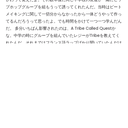
プホップグループを組もうって誘ってくれたんだ。当時はビート
メイキングに関して一切分からなかったから一体どうやって作っ
てるんだろうって思ったよ。でも時間をかけて一つ一つ学んだん
だ。 多分いちばん影響されたのは、A Tribe Called Questか
な。中学の時にグループを組んでいたレジーがTribeを教えてく
れたんだ。それまではフランス語ラップばかり聞いていたんだけ
ど、Tribeの入ってるテープを渡されて、これと同じようなヴァ
イブの曲を作ってくれって言われたんだ。そのテープは凄く気に
入って繰り返し聞いたよ。Midnight Maraudersは今でもいちば
ん好きなアルバムかな。他にも影響を受けたアーティストはたく
さんいて、例えば、DJ Premier、Pete Rock、Spinna、Jay
Dee、Large Pro、、、。そうそして、多分いちばん最初に影響
を受けたアーティストはRZAとWu-Tangかな。僕の音楽からは
その影響が垣間みれないと思うけど。 ビートを作る時にはいつ
も自然体で作ってる。あまり考えすぎないようにするんだ。確か
に90年代のヒップホップの影響はあると思うけど、それは狙っ
た訳じゃなくてそういう音楽が好きだし一番影響を受けてて、結