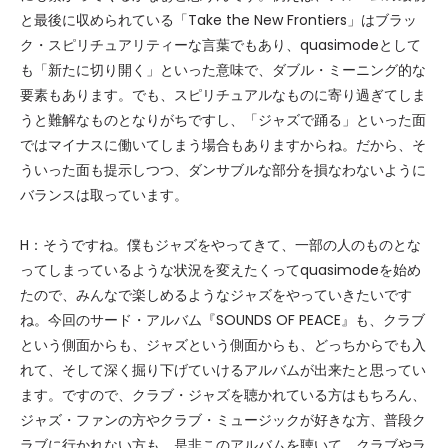
と最後に収められている「Take the New Frontiers」はブラッ
ク・スピリチュアリティーな言葉でもあり、quasimodeとして
も「新たに切り開く」といった意味で、ダブル・ミーニング的な
要素もあります。でも、スピリチュアルなものに寄り過ぎてしま
うと難解なものとなりがちですし、「ジャズで踊る」といった面
ではマイナスに働いてしまう場合もありますからね。だから、そ
ういった面も提示しつつ、ダンサブルな部分を損なわないように
バランスは取っています。
H：そうですね。僕もジャズをやってきて、一部の人のものとな
ってしまっているような状況を変えたくってquasimodeを始め
たので、みんなで楽しめるようなジャズをやっていきたいです
ね。今回のサード・アルバム『SOUNDS OF PEACE』も、クラブ
という側面からも、ジャズという側面からも、どっちからでも入
れて、そして深く掘り下げていけるアルバムが出来たと思ってい
ます。ですので、クラブ・ジャズを聴かれている方はもちろん、
ジャズ・ファンの方やクラブ・ミュージックが好きな方、普段ク
ラブに行かれない方も、是非このアルバムを聴いて、クラブやラ