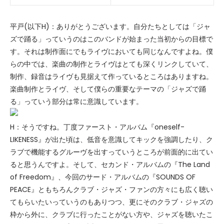
平戸(以下H)：ありがとうございます。自分たちとしては「ジャ
ズで踊る」っていうのはこのバンドが始まった当初からの目標で
す。それは制作面にでもライヴにおいても同じなんですよね。僕
らの中では、楽曲の制作とライヴはとても深くリンクしていて、
制作、録音はライヴも見据えて作っているところはありますね。
楽曲制作とライヴ、そして僕らの重要なテーマの「ジャズで踊
る」っていう部分は常に意識しています。
H：そうですね。丁度ファースト・アルバム『oneself-
LIKENESS』が出た頃は、低音を意識してキックを強調したり、ク
ラブで機能するグルーヴを出すっていうところが前面的に出てい
ると思うんですよ。そして、セカンド・アルバムの『The Land
of Freedom』、今回のサード・アルバムの『SOUNDS OF
PEACE』ともちろんクラブ・ジャズ・ファンの方々にも広く聴い
てもらいたいっていうのもありつつ、更にそのクラブ・ジャズの
枠から外に、クラブに行ったことがない方や、ジャズを聴いたこ