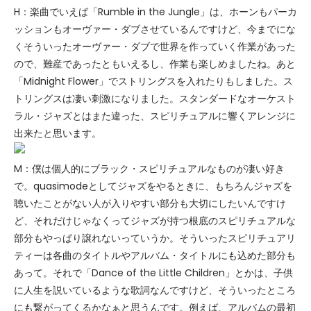
H：楽曲でいえば「Rumble in the Jungle」は、ホーンもパーカ
ッションもオーヴァー・ダブさせているんですけど、今までにな
くそういったオーヴァー・ダブで世界を作っていく作業があった
ので、難産であったともいえるし、作業も楽しめましたね。あと
「Midnight Flower」でストリングスを入れたりもしました。ス
トリングスは凄い刺激になりました。スタンダードなオーケスト
ラル・ジャズとはまた違った、スピリチュアルに響くアレンジに
出来たと思います。
M：僕は個人的にブラック・スピリチュアルなものが凄い好き
で。quasimodeとしてジャズをやるときに、もちろんジャズを
聴いたことがない人が入りやすい部分も大切にしたいんですけ
ど、それだけじゃなくってジャズが持つ根底のスピリチュアルな
部分もやっぱり譲れないっていうか。そういったスピリチュアリ
ティーは各曲のタイトルやアルバム・タイトルにも込めた部分も
あって。それで「Dance of the Little Children」とかは、子供
に人生を説いているような歌詞なんですけど、そういったところ
にも繋がってくるかなぁと思うんです。例えば、アルバムの最初