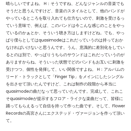
晴らしいですよね。 H：そうですね、どんなジャンルの音楽でも
そうだと思うんですけど、音楽のスタイルとして、他のバンドが
やっているところを取り入れても仕方ないので、刺激を受けるっ
ていう意味で、例えば、このバンドは今こんな感じのことをやっ
ているのかぁとか、そういう聴き方はしますけどね。でも、やっ
ぱり僕らとしてはquasimodeはこれだっていうのは持っておか
なければいけないと思うんです。うん、意識的に差別化をしてい
るとのは別で、やっぱりうちらのサウンドはこれだっていうのが
ありますからね。そういった状態でどのバンドもお互いに刺激を
受けつつ、個性を発揮して、いい関係ですよね。 H：アルバムの
リード・トラックとして「Finger Tip」をメインにしたシングル
を出させて頂いたんですけど、これは制作の段階から本当に
quasimodeの曲だなって思っていたんです。完成して、これこ
そquasimodeが提示するフロア・ライクな楽曲だって、皆様に
踊ってもらえるって自信を持って作った曲です。そして、Flower
Recordsの高宮さんにエクステッド・ヴァージョンを作って頂い
て。