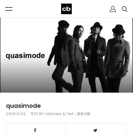
quasimode
2008.10.02
TEXT BY:
Interview & Text：廣瀬大輔