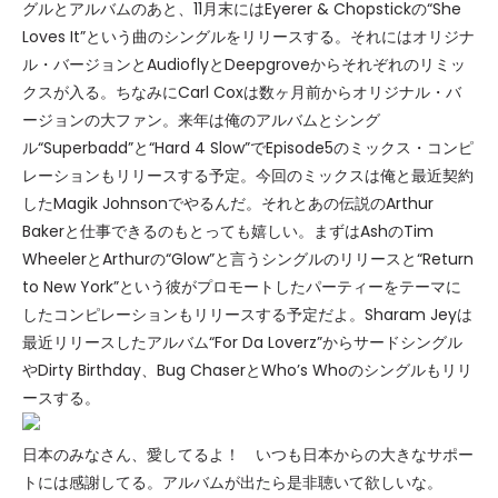
グルとアルバムのあと、11月末にはEyerer & Chopstickの“She
Loves It”という曲のシングルをリリースする。それにはオリジナ
ル・バージョンとAudioflyとDeepgroveからそれぞれのリミッ
クスが入る。ちなみにCarl Coxは数ヶ月前からオリジナル・バ
ージョンの大ファン。来年は俺のアルバムとシング
ル“Superbadd”と“Hard 4 Slow”でEpisode5のミックス・コンピ
レーションもリリースする予定。今回のミックスは俺と最近契約
したMagik Johnsonでやるんだ。それとあの伝説のArthur
Bakerと仕事できるのもとっても嬉しい。まずはAshのTim
WheelerとArthurの“Glow”と言うシングルのリリースと“Return
to New York”という彼がプロモートしたパーティーをテーマに
したコンピレーションもリリースする予定だよ。Sharam Jeyは
最近リリースしたアルバム“For Da Loverz”からサードシングル
やDirty Birthday、Bug ChaserとWho’s Whoのシングルもリリ
ースする。
日本のみなさん、愛してるよ！ いつも日本からの大きなサポー
トには感謝してる。アルバムが出たら是非聴いて欲しいな。