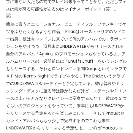
ブに来ない人たちの前でプレイ出来るってことかな。ただしフェ
スは雨が降る可能性があるのはマイナス・ポイント（笑）。
簡単に言うとエモーショナル、ビューティフル、ファンキーでケ
ツをふりたくなるような作品！ Pnauはオーストラリアのシドニ
ー出身。彼は今ロンドンに来ていて俺のアルバムでのコラボレー
ションをやりつつ、10月末にUNDERWATERからリリースされる
自分のアルバム『Again』のプロモーションもやっているよ。ア
ルバムリリースの一週間前には「Enuffs Enuff」をいうシングル
もリリースする。それとロンドンにいる間Cargoというクラブで
ＸＦＭの“Remix Night”でライブをやるしThe Endというクラブ
でのUNDERWATERパーティーも予定している。彼は普段やミッ
クシング・デスクに座る時は静かなんだけど、ステージやＤＪブ
ースに上がるとかなりクレイジーに変身するんだ！ 彼は今３つ
ぐらいのプロジェクトをやっていて、来年にもUNDERWATERか
らリリースする予定あるから楽しみにして！ そしてPnauのセ
カンド・アルバムももう少しで完成するのでこれも来年
UNDERWATERからリリースする予定だよ。 まずはPnauのシン