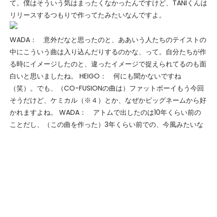
て。僕はそういう気はまったくなかったんですけど、TANIくんは
リリースするつもりで作ってたみたいなんですよ。
WADA： 意外だなと思ったのと、ああいう人たちのテイストの
中にこういう曲は入り込んだりするのかな、って。自分たちが作
る時にイメージしたのと、違ったイメージで捉えられてるのも面
白いと思いましたね。 HEIGO： 何にも聞かないですね
（笑）。でも、（CO-FUSIONの曲は）ファットボーイもう今回
そうだけど、ケミカル（※４）とか、なぜかビッグネームから好
かれますよね。 WADA： アトムで出したのは10年くらい前の
ことだし、（この曲を作った）3年くらい前での、今風みたいな
ものを自分たちで思い描いて作りましたね。 WADA： ニュー
ウェイブに影響受けたような’80sっぽい雰囲気と、ジワジワとく
るアシッドっぽいものを組み合わせてみようと思ったんですよ。
で、それにアトム名義の時のヴォイスサンプリングを乗っけて、
今回の曲が完成したんです。 WADA： どこの時代から言えば
イイのかな（笑）。 WADA： 80年代前半は、2人とも外国人の
集まる所でディスコDJをやってて。ニューウェイブ系とかロッ