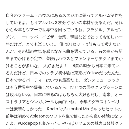
自分のファーム・ハウスにあるスタジオに篭ってアルバム制作を
しているよ。もうアルバム３枚分ぐらいの素材があるんだ。それ
から今年もツアーで世界中を回っているね。ブラジル、アルゼン
チン、ヨーロッパ、イビザ、台湾、韓国などでとっても忙しい一
年だけど、とても楽しいよ。 僕はDJセットは前もって考えない
んだ。その場の空気を感じながら曲を選んでいる。昔の曲から新
曲までかける予定で、普段はハウスとファンキーなテクノまでか
けることが多いな。 大好きだよ！ 18歳の時から日本に来てい
るんだけど、日本でのクラブ初体験は東京のYellowだったんだ。
日本でやるパーティーはいつも最高だよ。 ダンスミュージック
はもう世界中で爆発しているから、ひとつの国やクラブシーンに
は絞れないね。日本に来るのはもちろん大好きだし、南米、オー
ストラリアとシンガポールも面白いね。 今年のグラストンベリ
ーは素晴らしかった！ Radio 1のEssential Mixでやったセットの
前半は初めてAbletonのソフトを生で使ったから良い体験になっ
たよ。Pukklepopも良かった。やっぱりフェスの魅力は普段クラ