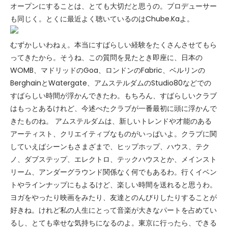
オープンにすることは、とても大切だと思うの。プロデューサー
も同じく。とくに最近よく聴いているのはChube.Kaよ。
むずかしいわねぇ。本当にすばらしい経験をたくさんさせてもら
ってきたから。そうね、この質問を見たとき即座に、日本の
WOMB、マドリッドのGoa、ロンドンのFabric、ベルリンの
BerghainとWatergate、アムステルダムのStudio80などでの
すばらしい時間が浮かんできたわ。もちろん、すばらしいクラブ
はもっとあるけれど、今述べたクラブが一番最初に頭に浮かんで
きたものね。 アムステルダムは、新しいトレンドや才能のある
アーティスト、クリエイティブなものがいっぱいよ。クラブに関
していえばシーンもさまざまで、ヒップホップ、ハウス、テク
ノ、ダブステップ、エレクトロ、テックハウスとか、メインスト
リーム、アンダーグラウンド関係なく何でもあるわ。行くイベン
トやラインナップにもよるけど、楽しい時間を送れると思うわ。
ヨガをやったり映画をみたり、友達とのんびりしたりすることが
好きね。けれど私の人生にとって音楽が大きなパートを占めてい
るし、とても幸せな気持ちになるのよ。東京に行ったら、できる