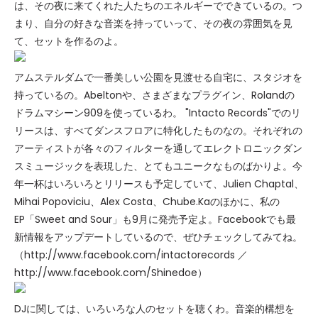
は、その夜に来てくれた人たちのエネルギーでできているの。つ
まり、自分の好きな音楽を持っていって、その夜の雰囲気を見
て、セットを作るのよ。
アムステルダムで一番美しい公園を見渡せる自宅に、スタジオを
持っているの。Abeltonや、さまざまなプラグイン、Rolandの
ドラムマシーン909を使っているわ。 "Intacto Records"でのリ
リースは、すべてダンスフロアに特化したものなの。それぞれの
アーティストが各々のフィルターを通してエレクトロニックダン
スミュージックを表現した、とてもユニークなものばかりよ。今
年一杯はいろいろとリリースも予定していて、Julien Chaptal、
Mihai Popoviciu、Alex Costa、Chube.Kaのほかに、私の
EP「Sweet and Sour」も9月に発売予定よ。Facebookでも最
新情報をアップデートしているので、ぜひチェックしてみてね。
（http://www.facebook.com/intactorecords ／
http://www.facebook.com/Shinedoe）
DJに関しては、いろいろな人のセットを聴くわ。音楽的構想を