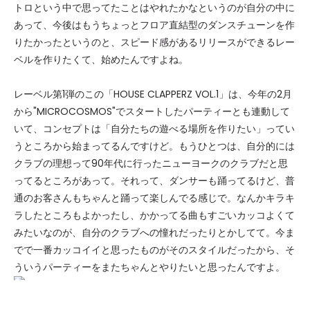
トロという中で思ってたことはやれたかなというのが自分の中に
あって、今後はもうちょっとフロア直結型のダンスチューンを作
りたかったというのと、スピード感があるリリースができるレー
ベルを作りたくて、始めたんですよね。
レーベル第1弾のこの「HOUSE CLAPPERZ VOL.1」は、今年の2月
から"MICROCOSMOS"でスタートしたパーティーとも連動して
いて、コンセプトは「自分たちの遊べる場所を作りたい」ってい
うところから始まってるんですけど。もうひとつは、自分的には
クラブの理想って90年代に行ったニューヨークのクラブだと思
ってるところがあって。それって、ダンサーも踊ってるけど、普
通のお客さんもちゃんと踊って楽しんでる感じで。なんかキラキ
ラしたところもよかったし、かかってる曲もすごいカッコよくて
みたいなのが、自分のクラブへの憧れだったりとかしてて。今ま
でで一番カッコイイと思ったものがそのスタイルだったから、そ
ういうパーティーをまたちゃんとやりたいと思ったんですよ。
そうなんです、ちょっと賛否両論あるとは思うんですけど。なん