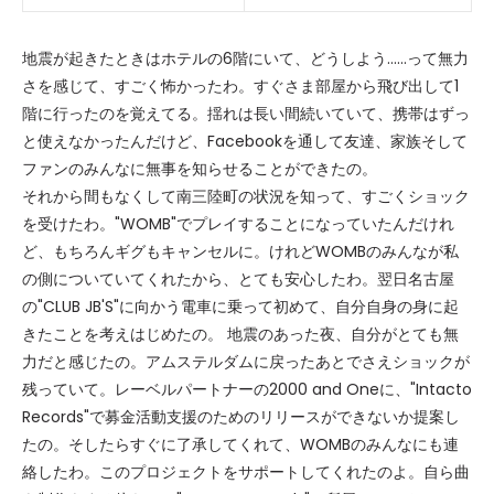
地震が起きたときはホテルの6階にいて、どうしよう……って無力
さを感じて、すごく怖かったわ。すぐさま部屋から飛び出して1
階に行ったのを覚えてる。揺れは長い間続いていて、携帯はずっ
と使えなかったんだけど、Facebookを通して友達、家族そして
ファンのみんなに無事を知らせることができたの。
それから間もなくして南三陸町の状況を知って、すごくショック
を受けたわ。"WOMB"でプレイすることになっていたんだけれ
ど、もちろんギグもキャンセルに。けれどWOMBのみんなが私
の側についていてくれたから、とても安心したわ。翌日名古屋
の"CLUB JB'S"に向かう電車に乗って初めて、自分自身の身に起
きたことを考えはじめたの。 地震のあった夜、自分がとても無
力だと感じたの。アムステルダムに戻ったあとでさえショックが
残っていて。レーベルパートナーの2000 and Oneに、"Intacto
Records"で募金活動支援のためのリリースができないか提案し
たの。そしたらすぐに了承してくれて、WOMBのみんなにも連
絡したわ。このプロジェクトをサポートしてくれたのよ。自ら曲