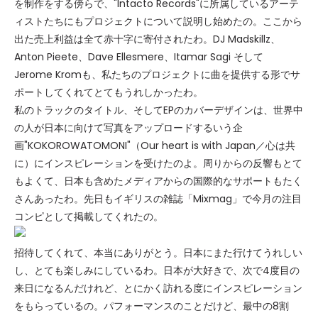
を制作をする傍らで、"Intacto Records"に所属しているアーテ
ィストたちにもプロジェクトについて説明し始めたの。ここから
出た売上利益は全て赤十字に寄付されたわ。DJ Madskillz、
Anton Pieete、Dave Ellesmere、Itamar Sagi そして
Jerome Kromも、私たちのプロジェクトに曲を提供する形でサ
ポートしてくれてとてもうれしかったわ。
私のトラックのタイトル、そしてEPのカバーデザインは、世界中
の人が日本に向けて写真をアップロードするいう企
画"KOKOROWATOMONI"（Our heart is with Japan／心は共
に）にインスピレーションを受けたのよ。周りからの反響もとて
もよくて、日本も含めたメディアからの国際的なサポートもたく
さんあったわ。先日もイギリスの雑誌「Mixmag」で今月の注目
コンピとして掲載してくれたの。
招待してくれて、本当にありがとう。日本にまた行けてうれしい
し、とても楽しみにしているわ。日本が大好きで、次で4度目の
来日になるんだけれど、とにかく訪れる度にインスピレーション
をもらっているの。パフォーマンスのことだけど、最中の8割