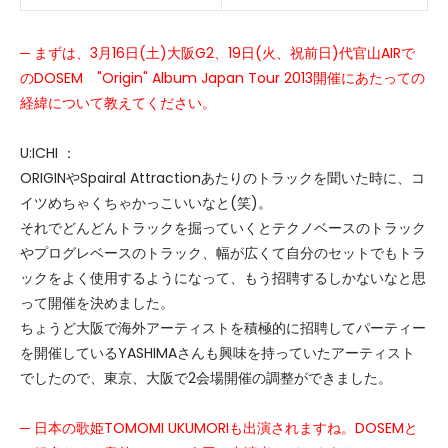
─ まずは、3月16日(土)大阪G2、19日(火、祝前日)代官山AIRで
のDOSEM "Origin" Album Japan Tour 2013開催にあたっての
経緯について教えてください。
U:ICHI ：
ORIGINやSpairal Attractionあたりのトラックを聞いた時に、コ
イツめちゃくちゃかっこいいなと(笑)。
それでどんどんトラックを掘っていくとテクノベースのトラック
やプログレベースのトラック、幅が広くて自分のセットでもトラ
ックをよく使用するようになって、もう招聘するしかないなと思
って開催を決めました。
ちょうど大阪で海外アーティストを積極的に招聘してパーティー
を開催しているYASHIMAさんも興味を持っていたアーティスト
でしたので、東京、大阪で2会場開催の調整ができました。
─ 日本の歌姫TOMOMI UKUMORIも出演されますね。DOSEMと