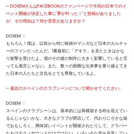
─ DOSEMさんはFACEBOOKのファンページで今回の日本でのイ
ベント開催が決定した事に'夢が叶った！'と投稿がありました
が、その理由は？何か背景がありますか？
DOSEM ：
もちろん！僕は、以前から特に映画やマンガなど日本のカルチャ
ーのファンだったんだ。1番最初に「アキラ」を見たときはかな
り衝撃を受けたよ。僕のその後の制作に大きく影響していると言
っても過言じゃない。また、数々の困難な出来事を乗り越えてき
た日本の人たちと文化をとても尊敬しているよ。
─ 最近のスペインのクラブシーンについて聞かせてください。
DOSEM ：
スペインのクラブシーンは、基本的には再構築する時を迎えてい
るんじゃないかな。大きなクラブが閉店して、代わりに小さな箱
でおもしろく、興味深いイベントが開催されたりして。クラバー
たちはテクノサウンドだけではない、いろいろな音を追及してい