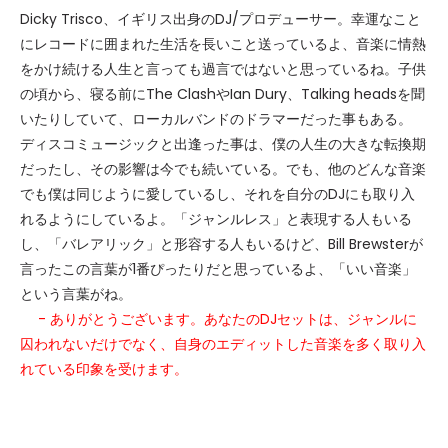
Dicky Trisco、イギリス出身のDJ/プロデューサー。幸運なこと
にレコードに囲まれた生活を長いこと送っているよ、音楽に情熱
をかけ続ける人生と言っても過言ではないと思っているね。子供
の頃から、寝る前にThe ClashやIan Dury、Talking headsを聞
いたりしていて、ローカルバンドのドラマーだった事もある。
ディスコミュージックと出逢った事は、僕の人生の大きな転換期
だったし、その影響は今でも続いている。でも、他のどんな音楽
でも僕は同じように愛しているし、それを自分のDJにも取り入
れるようにしているよ。「ジャンルレス」と表現する人もいる
し、「バレアリック」と形容する人もいるけど、Bill Brewsterが
言ったこの言葉が1番ぴったりだと思っているよ、「いい音楽」
という言葉がね。
- ありがとうございます。あなたのDJセットは、ジャンルに
囚われないだけでなく、自身のエディットした音楽を多く取り入
れている印象を受けます。
オリジナルもエディットも両方プレイするよ、もちろん曲や場所
によってね。ただ自身のセット用に、ちょっとしたエディットを