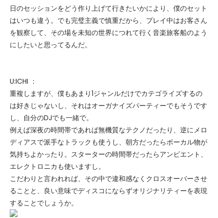
日のセッションをどう作り上げて行きたいかにより、僕のセット
はいつも違う。でも完璧主義で慎重だから、プレイ中はお客さん
を観察して、その場を未知の世界につれて行く音楽旅客船のよう
にしたいと思ってるんだ。
U:ICHI ：
重複しますが、僕もあまり1ジャンルだけでカテゴライズするの
は好きじゃないし、それはオーガナイズパーティーでもそうです
し、自分のDJでも一緒で。
例えば深夜の時間帯であれば無機質なテクノだったり、逆にメロ
ディアスで派手なトラックも使うし、朝方だったらボーカル物が
気持ちよかったり。スターターの時間帯だったらアンビエント、
エレクトロニカも使いますし。
こだわりと言われれば、その中で違和感なくクロスオーバーさせ
ることと、良い意味でディスコにならずオリジナリティーを表現
することでしょうか。