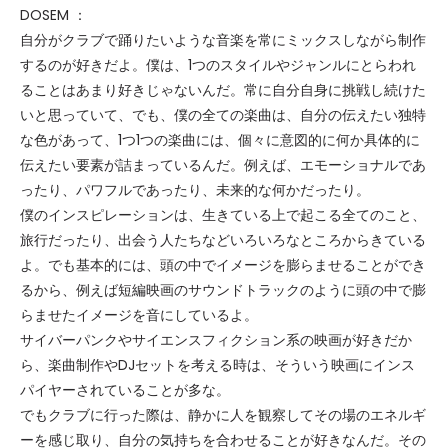
DOSEM ：
自分がクラブで踊りたいような音楽を常にミックスしながら制作
するのが好きだよ。僕は、1つのスタイルやジャンルにとらわれ
ることはあまり好きじゃないんだ。常に自分自身に挑戦し続けた
いと思っていて、でも、僕の全ての楽曲は、自分の伝えたい独特
な色があって、1つ1つの楽曲には、個々に意図的に何か具体的に
伝えたい要素が詰まっているんだ。例えば、エモーショナルであ
ったり、パワフルであったり、未来的な何かだったり。
僕のインスピレーションは、生きている上で起こる全てのこと、
旅行だったり、出会う人たちなどいろいろなところからきている
よ。でも基本的には、頭の中でイメージを膨らませることができ
るから、例えば短編映画のサウンドトラックのように頭の中で膨
らませたイメージを音にしているよ。
サイバーパンクやサイエンスフィクション系の映画が好きだか
ら、楽曲制作やDJセットを考える時は、そういう映画にインス
パイヤーされていることが多な。
でもクラブに行った際は、静かに人を観察してその場のエネルギ
ーを感じ取り、自分の気持ちを合わせることが好きなんだ。その