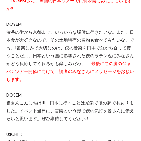
─ DOSEMさん、今回の日本ツアーでは何を楽しみにしています
か?
DOSEM ：
渋谷の街から京都まで、いろいろな場所に行きたいな。また、日
本食が大好きなので、その土地特有の名物も食べてみたいな。で
も、1番楽しみで大切なのは、僕の音楽を日本で分かち合って貰
うことだよ。日本という国に影響された僕のラテン魂にみなさん
がどう反応してくれるかも楽しみだね。
─ 最後にこの度のジャ
パンツアー開催に向けて、読者のみなさんにメッセージをお願い
します。
DOSEM ：
皆さんこんにちは!!! 日本に行くことは光栄で僕の夢でもありま
した。イベント当日は、音楽という形で僕の気持を皆さんに伝え
たいと思います。ぜひ期待してください！
U:ICHI ：