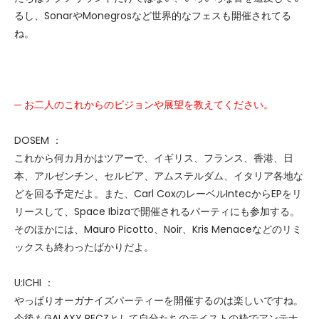
るし、SonarやMonegrosなど世界的なフェスも開催されてる
ね。
─ お二人のこれからのビジョンや展望を教えてください。
DOSEM ：
これから何カ月かはツアーで、イギリス、フランス、香港、日
本、アルゼンチン、セルビア、アムステルダム、イタリア各地な
どを回る予定だよ。また、Carl CoxのレーベルIntecからEPをリ
リースして、Space Ibizaで開催されるパーティにも参加する。
そのほかには、Mauro Picotto、Noir、Kris Menaceなどのリミ
ックスも終わったばかりだよ。
U:ICHI ：
やっぱりオーガナイズパーティーを開催するのは楽しいですね。
今後もGALAXY RECZとして自分たちのテイストの枠でアンテナ