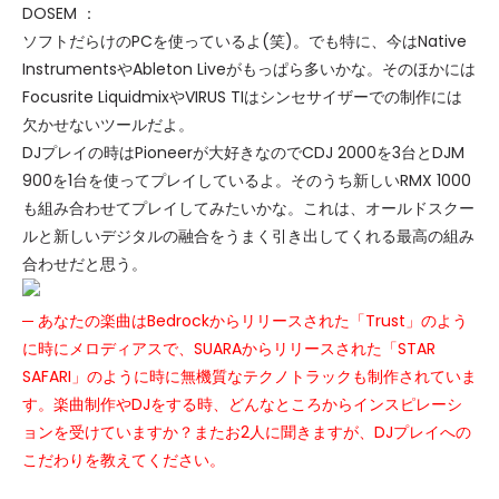
DOSEM ：
ソフトだらけのPCを使っているよ(笑)。でも特に、今はNative
InstrumentsやAbleton Liveがもっぱら多いかな。そのほかには
Focusrite LiquidmixやVIRUS TIはシンセサイザーでの制作には
欠かせないツールだよ。
DJプレイの時はPioneerが大好きなのでCDJ 2000を3台とDJM
900を1台を使ってプレイしているよ。そのうち新しいRMX 1000
も組み合わせてプレイしてみたいかな。これは、オールドスクー
ルと新しいデジタルの融合をうまく引き出してくれる最高の組み
合わせだと思う。
─ あなたの楽曲はBedrockからリリースされた「Trust」のよう
に時にメロディアスで、SUARAからリリースされた「STAR
SAFARI」のように時に無機質なテクノトラックも制作されていま
す。楽曲制作やDJをする時、どんなところからインスピレーシ
ョンを受けていますか？またお2人に聞きますが、DJプレイへの
こだわりを教えてください。