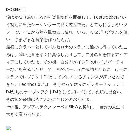
DOSEM ：
僕はかなり若いころから楽曲制作を開始して、Fasttrackerとい
う初期に出たシーケンサーで良く遊んでた。とてもおもしろいソ
フトで、そこから年を重ねるに連れ、いろいろなプログラムを使
い、さまざまな音楽を作ったんだ。
最初にクラバーとしてバルセロナのクラブに遊びに行っていたこ
ろは、聞いた音をすぐに真似したりして、自分の音を作るアイデ
ィアにしていたよ。その後、自分がメインDJのレイブパーティ
ーなどを主催したりして、そのパーティの成功とともに、街一の
クラブでレジデントDJとしてプレイするチャンスが舞い込んで
きた。Technasiaとは、そうやって数々のインターナショナル
DJたちのオープンアクトDJとしてプレイしていた頃に出会い、
その後の経緯は皆さんのご存じのとおりだよ。
その後、アジアのテクノレーベルSINOと契約し、自分の人生は
大きく変わったよ。