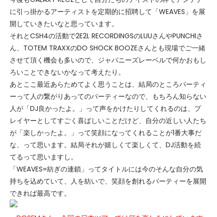
に引っ掛かるアーティストを定期的に招聘して「WEAVES」を展
開していきたいなと思っています。
それとCSH4の活動で2E2L RECORDINGSのLUUさんやPUNCHIさ
ん、TOTEM TRAXXのDO SHOCK BOOZEさんとも現場でご一緒
させて頂く機会も多いので、ジャパニーズレーベルで何かおもし
ろいことできないかなって考えたり。
あとここ最近あらためてよく思うことは、結局のところパーティ
ーって人の繋がりあってのパーティーなので、もちろん知らない
人が「DJ良かったよ。」って声をかけたりしてくれるのは、プ
レイヤーとしてすごく喜ばしいことだけど、自分の近しい人たち
が「楽しかったよ。」って笑顔になってくれることが1番大事だ
な、って思います。結局それが嬉しくて楽しくて、DJ活動を続
てるって思いますし。
「WEAVES=紡ぎの連鎖」ってタイトルには今のそんな自分の気
持ちを込めていて、人を紡いで、笑顔を創れるパーティーを展開
できれば最高です。