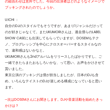
の組合わせは意外でした。今回の出演者はどのようなイメージで
ブッキングされたのでしょうか。
U:ICHI ：
自分のDJのスタイルでもそうですが、あまり1ジャンルだけって
のが好きじゃなくて。またUKUMORIさんは、過去僕らのLABEL
SHOW CASEにも出演してもらっていますが、DOSEMもテク
ノ、プログレッシブを中心にクロスオーバーするスタイルなの
で、違和感はないかなと。
UKUMORIさんも2ndアルバムをリリースしたばかりですし、ご
一緒できたらまたおもしろいかな、って思い、お声をかけさせて
貰いました。
東京公演のブッキングは僕が担当しましたが、日本のDJも含
め、いろんなテイストのDJが楽しめる構成になっていると思い
ます。
─次はDOSEMさんにお聞きします。DJや音楽活動を始めたきっ
かけは？