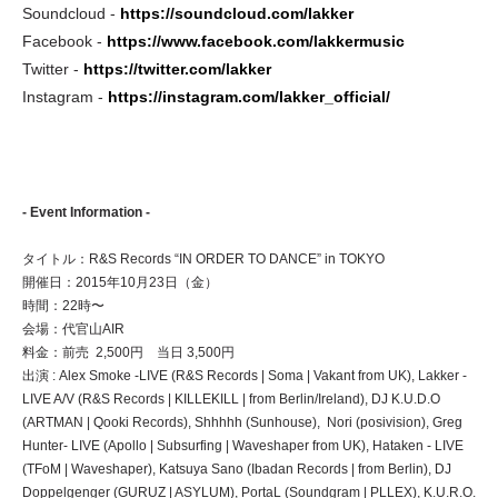
Soundcloud -
https://soundcloud.com/lakker
Facebook -
https://www.facebook.com/lakkermusic
Twitter -
https://twitter.com/lakker
Instagram -
https://instagram.com/lakker_official/
- Event Information -
タイトル：R&S Records “IN ORDER TO DANCE” in TOKYO
開催日：2015年10月23日（金）
時間：22時〜
会場：代官山AIR
料金：前売 2,500円 当日 3,500円
出演 : Alex Smoke -LIVE (R&S Records | Soma | Vakant from UK), Lakker -
LIVE A/V (R&S Records | KILLEKILL | from Berlin/Ireland), DJ K.U.D.O
(ARTMAN | Qooki Records), Shhhhh (Sunhouse), Nori (posivision), Greg
Hunter- LIVE (Apollo | Subsurfing | Waveshaper from UK), Hataken - LIVE
(TFoM | Waveshaper), Katsuya Sano (Ibadan Records | from Berlin), DJ
Doppelgenger (GURUZ | ASYLUM), PortaL (Soundgram | PLLEX), K.U.R.O.