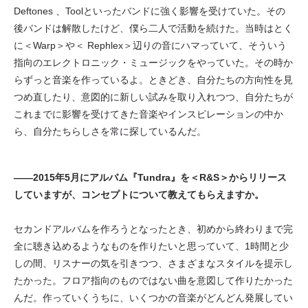
Deftones 、Toolといったバンドに強く影響を受けていた。その
後バンドは解散したけど、僕ら二人で活動を続けた。当時はとく
に＜Warp＞や＜ Rephlex＞辺りの音にハマっていて、そういう
指向のエレクトロニック・ミュージックをやっていた。その時か
らずっと音楽を作っているよ。ときどき、自分たちの方向性を見
つめ直したり、意図的に新しい試みを取り入れつつ、自分たちが
これまでに影響を受けてきた音楽やインスピレーションの中か
ら、自分たちらしさを常に探しているんだ。
——2015年5月にアルバム『Tundra』を＜R&S＞からリリース
していますが、コンセプトについて教えてもらえますか。
セカンドアルバムを作ろうとなったとき、初めから終わりまで完
全に聴き込めるようなものを作りたいと思っていて、1時間と少
しの間、リスナーの気を引きつつ、さまざまなスタイルを提示し
たかった。フロア指向のものではない曲を意図して作りたかった
んだ。作っていくうちに、いくつかの音楽がどんどん発展してい