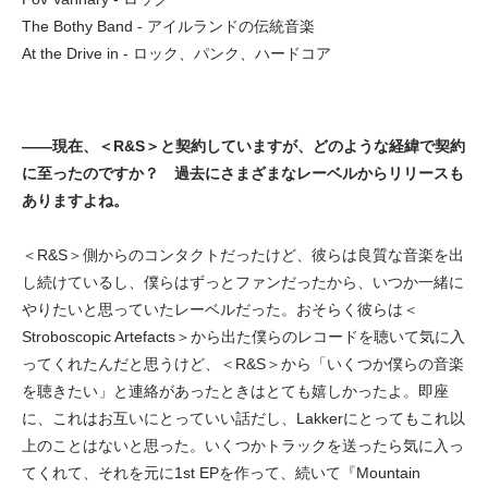
The Bothy Band - アイルランドの伝統音楽
At the Drive in - ロック、パンク、ハードコア
——現在、＜R&S＞と契約していますが、どのような経緯で契約
に至ったのですか？ 過去にさまざまなレーベルからリリースも
ありますよね。
＜R&S＞側からのコンタクトだったけど、彼らは良質な音楽を出
し続けているし、僕らはずっとファンだったから、いつか一緒に
やりたいと思っていたレーベルだった。おそらく彼らは＜
Stroboscopic Artefacts＞から出た僕らのレコードを聴いて気に入
ってくれたんだと思うけど、＜R&S＞から「いくつか僕らの音楽
を聴きたい」と連絡があったときはとても嬉しかったよ。即座
に、これはお互いにとっていい話だし、Lakkerにとってもこれ以
上のことはないと思った。いくつかトラックを送ったら気に入っ
てくれて、それを元に1st EPを作って、続いて『Mountain