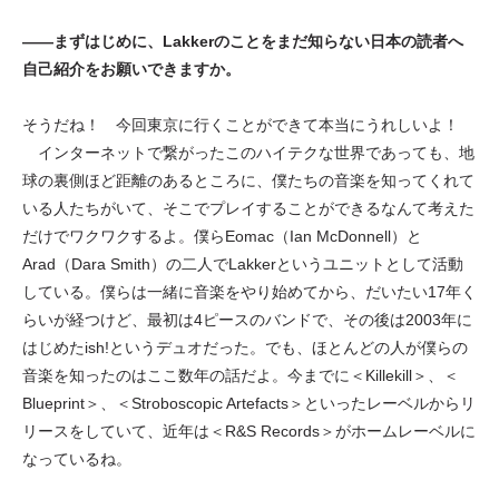
——まずはじめに、Lakkerのことをまだ知らない日本の読者へ
自己紹介をお願いできますか。
そうだね！ 今回東京に行くことができて本当にうれしいよ！
インターネットで繋がったこのハイテクな世界であっても、地
球の裏側ほど距離のあるところに、僕たちの音楽を知ってくれて
いる人たちがいて、そこでプレイすることができるなんて考えた
だけでワクワクするよ。僕らEomac（Ian McDonnell）と
Arad（Dara Smith）の二人でLakkerというユニットとして活動
している。僕らは一緒に音楽をやり始めてから、だいたい17年く
らいが経つけど、最初は4ピースのバンドで、その後は2003年に
はじめたish!というデュオだった。でも、ほとんどの人が僕らの
音楽を知ったのはここ数年の話だよ。今までに＜Killekill＞、＜
Blueprint＞、＜Stroboscopic Artefacts＞といったレーベルからリ
リースをしていて、近年は＜R&S Records＞がホームレーベルに
なっているね。