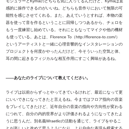
モジュラーとKymaのどちらも気に入ってるんだけど、Kymaは直
感的に操作できるのがいいね。どちらも音作りにおいて無限の可
能性を感じさせてくれる。また、あえていうとすれば、本物の楽
器を使って音を作るということに回帰しつつあるから、チェロを
もう一度練習し始めている。それにともなってマイクや他の機材
も使っている。あとは、Florence To（http://florence-to.com/）
というアーティストと一緒に心理音響的なインスタレーションの
プロジェクトを何度かやったんだけど、今そういった空気と体、
耳の間に起きるフィジカルな相互作用にすごく興味があるね。
——あなたのライブについて教えてください。
ライブは以前からずっとやってきているけれど、最近になって更
にいいできになってきたと言えるね。今まではフロア指向の音楽
をプレイしてきたけど、近年自分の音楽の指向や方向性が変わる
につれて、自分の内的世界がより評価されるようになってきたよ
うに思うんだ。別名義Wraetlicの活動を通じて、ライブをやるこ
とが楽しいと改めて思うようになり、より自由な表現を模索する