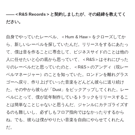
——＜R&S Records＞と契約しましたが、その経緯を教えてく
ださい。
自身でやっていたレーベル、＜Hum & Haw＞をクローズしてか
ら、新しいレーベルを探していたんだ。リリースをするにあたっ
て、僕は音を作ることに専念して、ビジネスサイドのことは他の
人に任せたいと心の底から思っていて、＜R&S＞はそれにぴった
りのレーベルだと思っていたのと、＜R&S＞のアンディ（現レー
ベルマネージャー）のことを知っていた。ロンドンを離れグラス
ゴーへ戻り、作り上げていった音楽をどんどん彼らに送り続け
た。その中から彼らが「Dust」をピックアップしてくれた。レー
ベルにとって、僕が近年制作しているトラックをリリースするこ
とは簡単なことじゃないと思うんだ、ジャンルにカテゴライズす
るのも難しいし、必ずしもフロア指向ではなかったりするから
ね。でも、彼らは僕がやりたい音楽を自由にやらせてくれたん
だ。