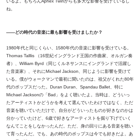
いるよ。もちろんAphex Twinからも多大な影響を受けているし
ね。
——どの時代の音楽に最も影響を受けましたか？
1980年代と同じくらい、1580年代の音楽に影響を受けている。
Thomas Talllis （16世紀イングランド王国の作曲家、オルガン奏
者）、William Byrd（同じくルネサンスにイングランドで活躍し
た音楽家）、それにMichael Jackson、同じように影響を受けて
いる。僕がウォークマンで最初に聞いたのは、祖父がくれた80年
代のポップスだった。Duran Duran、Spandau Ballet、特に
Michael Jacksonの「Bad」をよく聴いたよ。当時は、どういっ
たアーティストかどうかを考えて選んでいたわけではなく、ただ
音楽を聴いていただけで、自分がどういったものが好きなのかは
分かっていたけど、6歳で好きなアーティストを掘り下げていく
なんてことをしなかったんだ。ただ、身の回りにある音楽を聴い
て育ったんだ。でも、あの時代のポップスは今でも好きだよ。あ