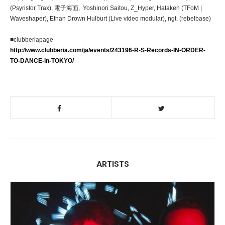
(Psyristor Trax), 電子海面, Yoshinori Saitou, Z_Hyper, Hataken (TFoM |
Waveshaper), Ethan Drown Hulburt (Live video modular), ngt. (rebelbase)
■clubberiapage
http://www.clubberia.com/ja/events/243196-R-S-Records-IN-ORDER-
TO-DANCE-in-TOKYO/
ARTISTS