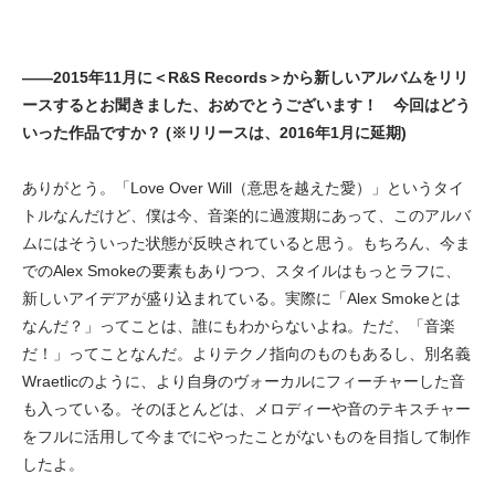
——2015年11月に＜R&S Records＞から新しいアルバムをリリ
ースするとお聞きました、おめでとうございます！ 今回はどう
いった作品ですか？ (※リリースは、2016年1月に延期)
ありがとう。「Love Over Will（意思を越えた愛）」というタイ
トルなんだけど、僕は今、音楽的に過渡期にあって、このアルバ
ムにはそういった状態が反映されていると思う。もちろん、今ま
でのAlex Smokeの要素もありつつ、スタイルはもっとラフに、
新しいアイデアが盛り込まれている。実際に「Alex Smokeとは
なんだ？」ってことは、誰にもわからないよね。ただ、「音楽
だ！」ってことなんだ。よりテクノ指向のものもあるし、別名義
Wraetlicのように、より自身のヴォーカルにフィーチャーした音
も入っている。そのほとんどは、メロディーや音のテキスチャー
をフルに活用して今までにやったことがないものを目指して制作
したよ。