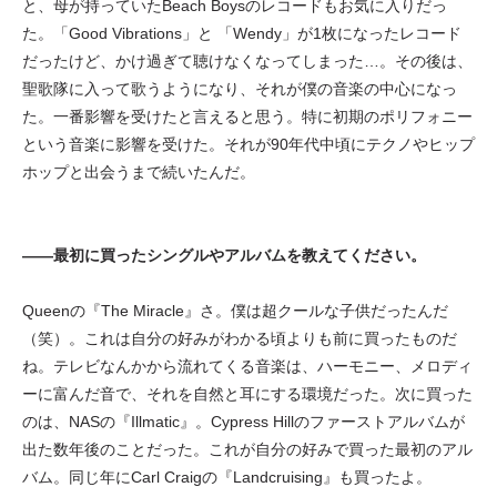
と、母が持っていたBeach Boysのレコードもお気に入りだっ
た。「Good Vibrations」と 「Wendy」が1枚になったレコード
だったけど、かけ過ぎて聴けなくなってしまった…。その後は、
聖歌隊に入って歌うようになり、それが僕の音楽の中心になっ
た。一番影響を受けたと言えると思う。特に初期のポリフォニー
という音楽に影響を受けた。それが90年代中頃にテクノやヒップ
ホップと出会うまで続いたんだ。
——最初に買ったシングルやアルバムを教えてください。
Queenの『The Miracle』さ。僕は超クールな子供だったんだ
（笑）。これは自分の好みがわかる頃よりも前に買ったものだ
ね。テレビなんかから流れてくる音楽は、ハーモニー、メロディ
ーに富んだ音で、それを自然と耳にする環境だった。次に買った
のは、NASの『Illmatic』。Cypress Hillのファーストアルバムが
出た数年後のことだった。これが自分の好みで買った最初のアル
バム。同じ年にCarl Craigの『Landcruising』も買ったよ。