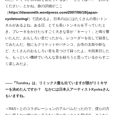
ください」とかね。旅の詳細がここ
（
https://darasmith.wordpress.com/2007/06/18/japan-
cycletouring/
）で読めるよ。日本の山にはたくさんの長いトン
ネルがあるよね。ある日、とても長いトンネルを下っていたと
き、ブレーキをかけたらすごく大きな音が「キーッ！」と鳴り響
いたんだ。おもしろい音だったから、レコーダーを出して録音し
てみたんだ。他にもクリケットやパチンコ、お寺の太鼓や鈴な
ど、たくさんのおもしろい音を見つけて録ったよ。今回来日した
ら、もっといい機材でいろんな音を録ろうと思っているからすご
く楽しみだよ。
——『Tundra』は、リミックス盤も出ていますが誰がリミキサ
ーを決めたんですか？ なかには日本人アーティストKyokaさん
もいますね。
＜R&S＞とのコラボレーションのアルバムだったので、僕らの方