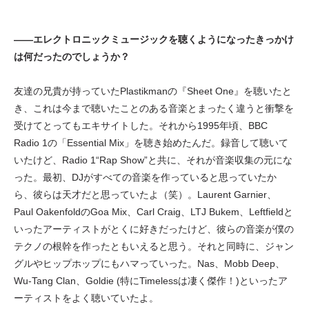
——エレクトロニックミュージックを聴くようになったきっかけ
は何だったのでしょうか？
友達の兄貴が持っていたPlastikmanの『Sheet One』を聴いたと
き、これは今まで聴いたことのある音楽とまったく違うと衝撃を
受けてとってもエキサイトした。それから1995年頃、BBC
Radio 1の「Essential Mix」を聴き始めたんだ。録音して聴いて
いたけど、Radio 1“Rap Show”と共に、それが音楽収集の元にな
った。最初、DJがすべての音楽を作っていると思っていたか
ら、彼らは天才だと思っていたよ（笑）。Laurent Garnier、
Paul OakenfoldのGoa Mix、Carl Craig、LTJ Bukem、Leftfieldと
いったアーティストがとくに好きだったけど、彼らの音楽が僕の
テクノの根幹を作ったともいえると思う。それと同時に、ジャン
グルやヒップホップにもハマっていった。Nas、Mobb Deep、
Wu-Tang Clan、Goldie (特にTimelessは凄く傑作！)といったア
ーティストをよく聴いていたよ。