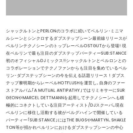
シャックルトンとPERLONのコラボに続いてベルリン･ミニマ
ルシーンとシンクロするダブステップシーン最前線リリースが
ベルリンテクノシーンのトップレーベルOSTGUTから登場! 現
在ベルリンで最も注目のダブステップパーティーSUB:STANCE
初のオフィシャルDJミックス!!シャックルトンとペルロンとの
コラボレーションでテクノファンからも注目を集めているベル
リン･ダブステップシーンの今を伝える話題リリース ! ダブス
テップ黎明期からレーベルHOTFLUSHを運営し､自身のファー
ストアルバム｢A MUTUAL ANTIPATHY｣ではリミキサーにSUR
GEONやMARCEL DETTMANNを起用してテクノシーンへも積
極的にコネクトしている注目アーティスト/DJスクーバ｡現在
ベルリンに移住し活動する彼がベルグハインで開催している
パーティー｢SUB:STANCE｣にはTHE BUGSやMARTYN､SHAKLE
TON等が招かれベルリンにおけるダブステップシーンの中心