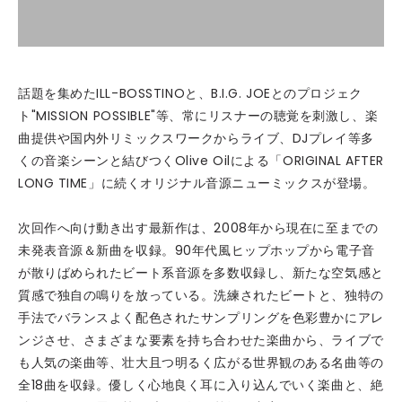
話題を集めたILL-BOSSTINOと、B.I.G. JOEとのプロジェク
ト"MISSION POSSIBLE"等、常にリスナーの聴覚を刺激し、楽
曲提供や国内外リミックスワークからライブ、DJプレイ等多
くの音楽シーンと結びつくOlive Oilによる「ORIGINAL AFTER
LONG TIME」に続くオリジナル音源ニューミックスが登場。
次回作へ向け動き出す最新作は、2008年から現在に至までの
未発表音源＆新曲を収録。90年代風ヒップホップから電子音
が散りばめられたビート系音源を多数収録し、新たな空気感と
質感で独自の鳴りを放っている。洗練されたビートと、独特の
手法でバランスよく配色されたサンプリングを色彩豊かにアレ
ンジさせ、さまざまな要素を持ち合わせた楽曲から、ライブで
も人気の楽曲等、壮大且つ明るく広がる世界観のある名曲等の
全18曲を収録。優しく心地良く耳に入り込んでいく楽曲と、絶