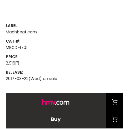
LABEL:
Machbeat.com
CAT #:
MBCD-1701
PRICE:
2,916円
RELEASE:
2017-03-22(Wed) on sale
Buy