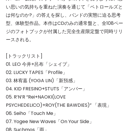
い思いの気持ちを重ねた演奏を通じて「ペトロールズと
は何なのか?」の答えを探し、バンドの実態に迫る思考
型、体験型作品。
本作はCDのみの通常盤と、全108ペー
ジのフォトブックが付属した完全生産限定盤で同時リリ
ースされる。
[トラックリスト]
01. LEO 今井+呂布「シェイプ」
02. LUCKY TAPES「Profile」
03. 林宥嘉 (YOGA LIN)「新預感」
04. KID FRESINO+STUTS「アンバー」
05. R’N’R “Rei+NAOKI(LOVE
PSYCHEDELICO)+ROY(THE BAWDIES)” 「表現」
06. Seiho「Touch Me」
07. Yogee New Waves「On Your Side」
08. Suchmos「雨」