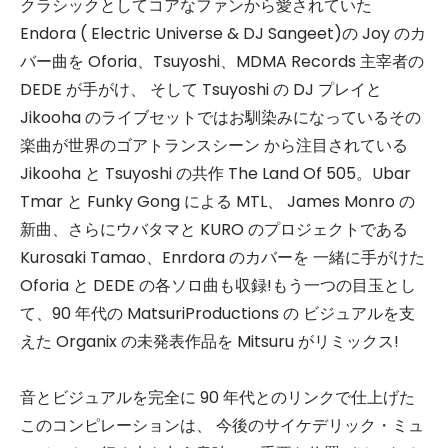
クラシックとしてコアなファンから愛されていた
Endora ( Electric Universe & DJ Sangeet)の Joy のカ
バー曲を Oforia、Tsuyoshi、MDMA Records 主宰者の
DEDE が手がけ、 そして Tsuyoshi の DJ プレイと
Jikooha のライブセットではお馴染みになっているその
楽曲が世界のゴアトランスシーン から注目されている
Jikooha と Tsuyoshi の共作 The Land Of 505。Ubar
Tmar と Funky Gong による MTL、 James Monro の
新曲、さらにウバタマと KURO のプロジェクトである
Kurosaki Tamao、Enrdora のカバーを 一緒に手がけた
Oforia と DEDE の各ソロ曲も収録!もう一つの目玉とし
て、90 年代の MatsuriProductions の ビジュアルを支
えた Organix の未発表作品を Mitsuru がリミックス!
音とビジュアルを完全に 90 年代とのリンクで仕上げた
このコンピレーションは、 今後のサイケデリック・ミュ