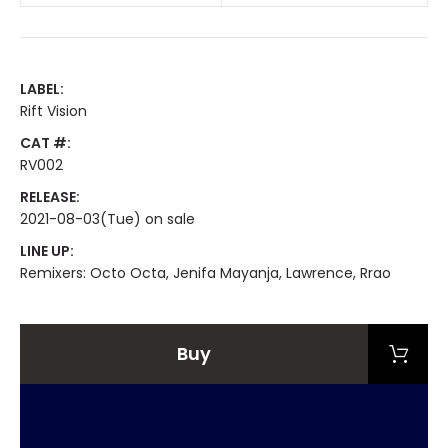
LABEL:
Rift Vision
CAT #:
RV002
RELEASE:
2021-08-03(Tue) on sale
LINE UP:
Remixers: Octo Octa, Jenifa Mayanja, Lawrence, Rrao
Buy