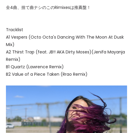
全4曲、捨て曲ナシのこのRimixesは推薦盤！
Tracklist
A1 Vespers (Octo Octa's Dancing With The Moon At Dusk
Mix)
A2 Thirst Trap (feat. JB!! AKA Dirty Moses)(Jenifa Mayanja
Remix)
B1 Quartz (Lawrence Remix)
B2 Value of a Piece Taken (Rrao Remix)