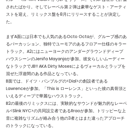
されたばかり。そしてレーベル第２弾は豪華なゲスト・アーティ
ストを迎え、リミックス盤を8月にリリースすることが決定し
た。
まずA面には日本でも人気のあるOcto Octaが、グルーブ感のあ
るパーカッション、独特でユーモアのあるフロアー仕様のキラー
トラック。A2にはニューヨークのアンダーグラウンドディープ
ハウスシーンのJenifa Mayanjaが参加。彼女らしいムーディー
なトラックでJB!! AKA Dirty Mosesによるヴォーカルとラップを
混ぜた浮遊間のある作品となっている。
B面では、ドイツ・バンブルグの<Dial>の創設者である
Lawrenceが参加。「This is ローレンス」といった彼の真骨頂と
いえるディープで華麗なハウストラック。
B2の最後のリミックスには、実験的なサウンドが魅力的なレーベ
ル<Slink NYC>の共同設立者であるRraoが参加。トリッピーな上
音に複雑なリズムが絡み合う他の3者とはまた違ったアプローチ
のトラックになっている。