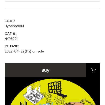
LABEL:
Hypercolour
CAT #:
HYPE091
RELEASE:
2022-04-29(Fri) on sale
Buy