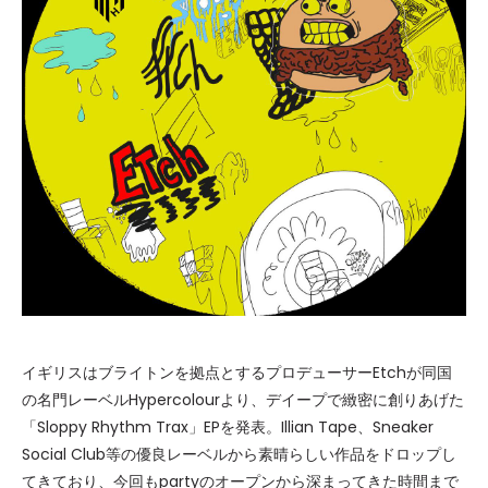
イギリスはブライトンを拠点とするプロデューサーEtchが同国
の名門レーベルHypercolourより、デイープで緻密に創りあげた
「Sloppy Rhythm Trax」EPを発表。Illian Tape、Sneaker
Social Club等の優良レーベルから素晴らしい作品をドロップし
てきており、今回もpartyのオープンから深まってきた時間まで