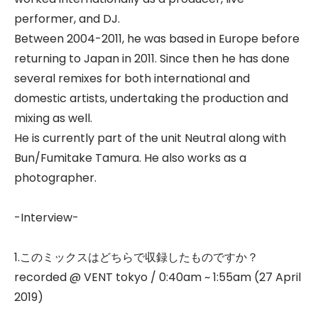
performer, and DJ.
Between 2004-2011, he was based in Europe before
returning to Japan in 2011. Since then he has done
several remixes for both international and
domestic artists, undertaking the production and
mixing as well.
He is currently part of the unit Neutral along with
Bun/Fumitake Tamura. He also works as a
photographer.
-Interview-
1.このミックスはどちらで収録したものですか？
recorded @ VENT tokyo / 0:40am ~ 1:55am (27 April
2019)