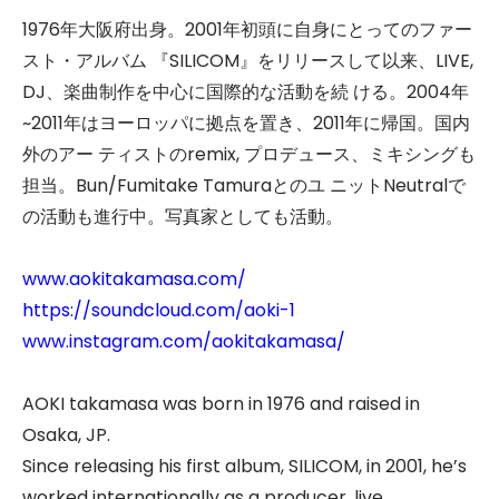
1976年大阪府出身。2001年初頭に自身にとってのファー
スト・アルバム 『SILICOM』をリリースして以来、LIVE,
DJ、楽曲制作を中心に国際的な活動を続 ける。2004年
~2011年はヨーロッパに拠点を置き、2011年に帰国。国内
外のアー ティストのremix, プロデュース、ミキシングも
担当。Bun/Fumitake Tamuraとのユ ニットNeutralで
の活動も進行中。写真家としても活動。
www.aokitakamasa.com/
https://soundcloud.com/aoki-1
www.instagram.com/aokitakamasa/
AOKI takamasa was born in 1976 and raised in
Osaka, JP.
Since releasing his first album, SILICOM, in 2001, he’s
worked internationally as a producer, live