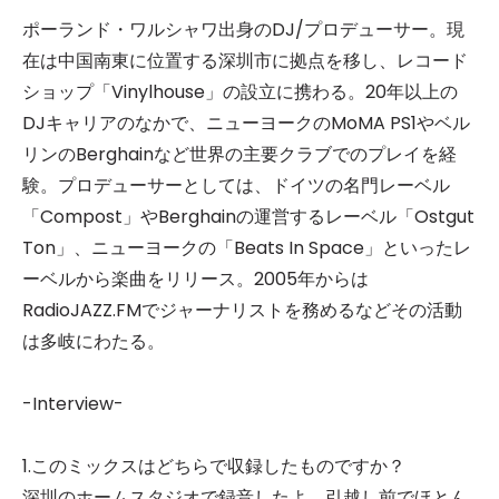
ポーランド・ワルシャワ出身のDJ/プロデューサー。現
在は中国南東に位置する深圳市に拠点を移し、レコード
ショップ「Vinylhouse」の設立に携わる。20年以上の
DJキャリアのなかで、ニューヨークのMoMA PS1やベル
リンのBerghainなど世界の主要クラブでのプレイを経
験。プロデューサーとしては、ドイツの名門レーベル
「Compost」やBerghainの運営するレーベル「Ostgut
Ton」、ニューヨークの「Beats In Space」といったレ
ーベルから楽曲をリリース。2005年からは
RadioJAZZ.FMでジャーナリストを務めるなどその活動
は多岐にわたる。
-Interview-
1.このミックスはどちらで収録したものですか？
深圳のホームスタジオで録音したよ。引越し前でほとん