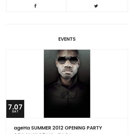
EVENTS
7.07
SAT
ageHa SUMMER 2012 OPENING PARTY