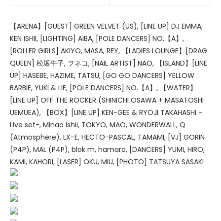
【ARENA】[GUEST] GREEN VELVET (US), [LINE UP] DJ EMMA,
KEN ISHII, [LIGHTING] AIBA, [POLE DANCERS] NO.【A】,
[ROLLER GIRLS] AKIYO, MASA, REY, 【LADIES LOUNGE】[DRAG
QUEEN] 松坂牛子, ヲネコ, [NAIL ARTIST] NAO, 【ISLAND】[LINE
UP] HASEBE, HAZIME, TATSU, [GO GO DANCERS] YELLOW
BARBIE, YUKI & LIE, [POLE DANCERS] NO.【A】, 【WATER】
[LINE UP] OFF THE ROCKER (SHINICHI OSAWA + MASATOSHI
UEMUEA), 【BOX】[LINE UP] KEN-GEE & RYOJI TAKAHASHI -
Live set-, Minao Ishii, TOKYO, MAO, WONDERWALL, Q
(Atmosphere), LX-E, HECTO-PASCAL, TAMAMI, [VJ] GORIN
(P4P), MAL (P4P), blok m, hamaro, [DANCERS] YUMI, HIRO,
KAMI, KAHORI, [LASER] OKU, MIU, [PHOTO] TATSUYA SASAKI