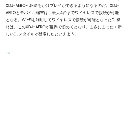
XDJ-AEROへ転送をかけプレイができるようになるのだ。XDJ-
AEROとモバイル端末は、最大4台までワイヤレスで接続が可能
となる。Wi-Fiを利用してワイヤレスで接続が可能となったDJ機
材は、このXDJ-AEROが世界で初めてとなり、まさにまったく新
しいDJスタイルが登場したといえよう。
XDJ-AEROのデザインは、CDJ-350とDJM-350をオールインワ
ンにした印象。色は黒で、部屋のインテリアとしても相性が良さ
そうだ。さらにCDJ-2000でお馴染みのUSBを使用してのDJプレ
イや、PCとも連携したMIDIコントローラとしても使用できる。
驚いたのは、リアパネルにPHONE/LINEの入力端子が2つあるこ
と。つまり、ターンテーブルもCDJも外部機器として接続し、
XDJ-AEROをミキサー代りに使用ができる。そして、オーディオ
機器との接続もMASTER OUTを繋ぐだけなので非常に簡単だっ
た。