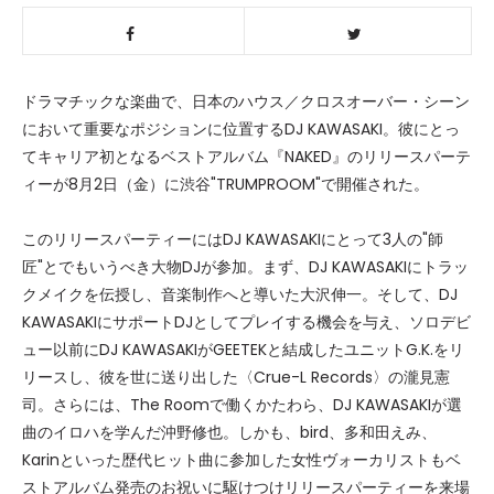
ドラマチックな楽曲で、日本のハウス／クロスオーバー・シーン
において重要なポジションに位置するDJ KAWASAKI。彼にとっ
てキャリア初となるベストアルバム『NAKED』のリリースパーテ
ィーが8月2日（金）に渋谷"TRUMPROOM"で開催された。
このリリースパーティーにはDJ KAWASAKIにとって3人の"師
匠"とでもいうべき大物DJが参加。まず、DJ KAWASAKIにトラッ
クメイクを伝授し、音楽制作へと導いた大沢伸一。そして、DJ
KAWASAKIにサポートDJとしてプレイする機会を与え、ソロデビ
ュー以前にDJ KAWASAKIがGEETEKと結成したユニットG.K.をリ
リースし、彼を世に送り出した〈Crue-L Records〉の瀧見憲
司。さらには、The Roomで働くかたわら、DJ KAWASAKIが選
曲のイロハを学んだ沖野修也。しかも、bird、多和田えみ、
Karinといった歴代ヒット曲に参加した女性ヴォーカリストもベ
ストアルバム発売のお祝いに駆けつけリリースパーティーを来場