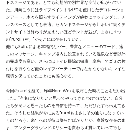
ドステージである。とても幻想的で別世界な空間が広がってい
た。川向こうにはライブペイントやLEDを使用したデコレーショ
ンアート、木々を照らすライティングが絶妙にマッチングし、チ
ルスペースとしても最適。セカンドステージから川沿いに続くテ
ントサイトは終わりが見えないほどテントが並び、まさに１つ
の"rural（村）"がそこには存在していた。
他にもSolfaによる本格的なバー、豊富なメニューのフード、癒
しのマッサージ、キャンプ場内に設置されている温泉など音以外
の完成度も高い。さらにはトイレ掃除の徹底、率先してゴミの片
付けを行うなど他のレイブパーティーではなかなかないキレイな
環境を保っていたことにも感心する。
今回のruralを経て、昨年Hard Waxを取材した時のことを思い出
した。"有名になりたいと思ってやってきたわけではない。自分
たちが良いと思ったものを自信を持って、ただひたすら伝えてき
た。そうした結果が今にある"ruralもまさにその通りになってい
くのだろう。来年への期待は膨らむばかりだが、身近な存在のま
ま、アンダーグラウンドポリシーを変わらず貫いていって欲し