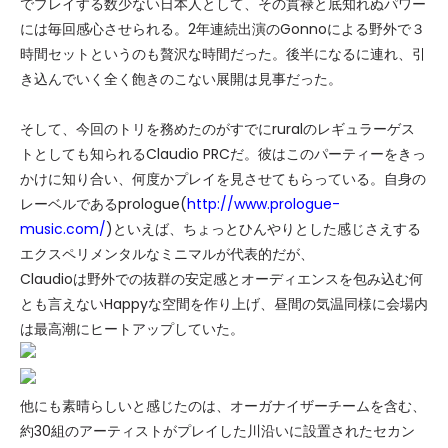
でプレイする数少ない日本人として、その貫禄と底知れぬパワー
には毎回感心させられる。2年連続出演のGonnoによる野外で３
時間セットというのも贅沢な時間だった。後半になるに連れ、引
き込んでいく全く飽きのこない展開は見事だった。
そして、今回のトリを務めたのがすでにruralのレギュラーゲス
トとしても知られるClaudio PRCだ。彼はこのパーティーをきっ
かけに知り合い、何度かプレイを見させてもらっている。自身の
レーベルであるprologue(
http://www.prologue-
music.com/
)といえば、ちょっとひんやりとした感じさえする
エクスペリメンタルなミニマルが代表的だが、
Claudioは野外での抜群の安定感とオーディエンスを包み込む何
とも言えないHappyな空間を作り上げ、昼間の気温同様に会場内
は最高潮にヒートアップしていた。
他にも素晴らしいと感じたのは、オーガナイザーチームを含む、
約30組のアーティストがプレイした川沿いに設置されたセカン