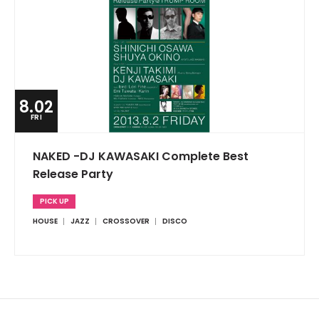
8.02
FRI
NAKED -DJ KAWASAKI Complete Best
Release Party
PICK UP
HOUSE
JAZZ
CROSSOVER
DISCO