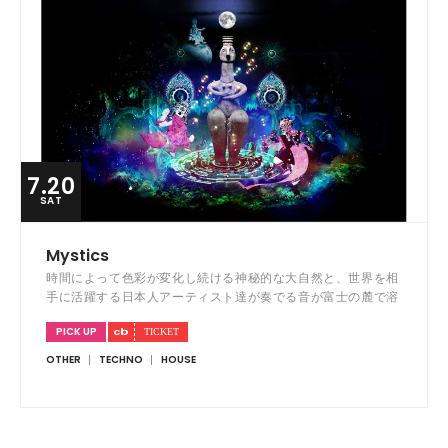
7.20
SAT
Mystics
時間によって色彩が変化し続ける神秘的な大自然と、世界を相
手に活躍する日本人アーティスト達が奏でる音が富士の麓で溶
け合い生まれる、限りなく自由な野外音楽パーティー。
PICK UP
OTHER
TECHNO
HOUSE