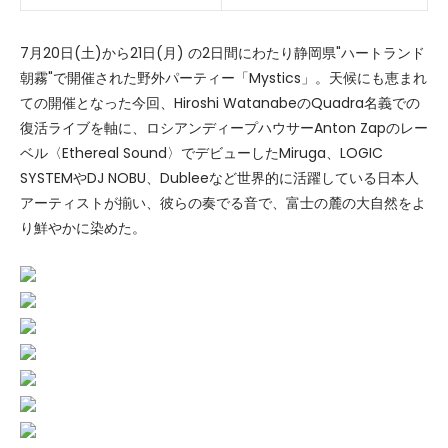
7月20日(土)から21日(月) の2日間にわたり静岡県"ハートランド
朝霧"で開催された野外パーティー「Mystics」。天候にも恵まれ
ての開催となった今回、Hiroshi WatanabeのQuadra名義での
復活ライブを軸に、ロシアンディープハウサーAnton Zapのレー
ベル〈Ethereal Sound〉でデビューしたMiruga、
LOGIC
SYSTEMや
DJ NOBU、
Dubleeなど世界的に活躍している日本人
アーティストが揃い、彼らの奏でる音で、富士の麓の大自然をよ
り鮮やかに染めた。