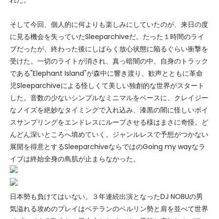
そして今回、個人的に何よりも楽しみにしていたのが、来日の度
に見る機会を失っていたSleeparchiveだ。たった１時間のライ
ブだったが、終わった後にしばらく放心状態に陥るぐらい衝撃を
受けた。一切のライトが消され、真っ暗闇の中、自身のトラック
である"Elephant Island"が森中に響き渡り、歓声とともに革命
児Sleeparchiveによる怪しくて美しい独創的な世界がスタート
した。音数の少ないシンプルなミニマルをベースに、クレイジー
なノイズを絶妙なタイミングで入れ込み、漆黒の闇に怪しいボイ
スサンプリングをエンドレスにループさせる様はまさに奇怪。ど
んどん深いところへ填めていく。ジャンルレスで予想がつかない
展開を得意とするSleeparchiveならではのGoing my wayなラ
イブは終始全身の鳥肌が止まらなかった。
日本勢も負けてはいない。３年連続出演となったDJ NOBUの男
気溢れる攻めのプレイはベテランのベルリン勢と肩を並べて世界