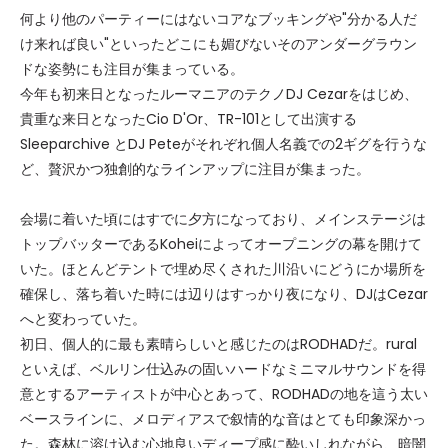
何より他のパーティーにはないコアなブッキングや"分かる人だ
け来れば良い"といったどこにも媚びないそのアンダーグラウン
ドな姿勢にも注目が集まっている。
今年も初来日となったルーマニアのテクノDJ Cezarをはじめ、
貴重な来日となったCio D'Or、TR-101として出演する
Sleeparchive とDJ Peteがそれぞれ個人名義での2ギグを行うな
ど、贅沢かつ独創的なラインアップに注目が集まった。
会場に着いた頃にはすでに夕方になっており、メインステージは
トップバッターであるKoheiによってオープニングの幕を開けて
いた。ほとんどテントで埋め尽くされた川沿いにどうにか場所を
確保し、落ち着いた時には辺りはすっかり夜になり、DJはCezar
へと変わっていた。
初日、個人的に最も素晴らしいと感じたのはRODHADだ。rural
といえば、ベルリン仕込みの固いハードなミニマルサウンドを得
意とするアーティストが中心とあって、RODHADの地を這う太い
ベースラインに、メロディアスで叙情的な音はとても印象深かっ
た。森林に溶け込む心地良いディープ感に酔いしれながら、暗闇