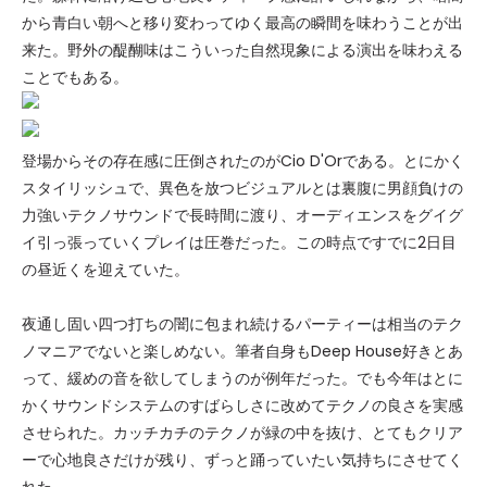
から青白い朝へと移り変わってゆく最高の瞬間を味わうことが出
来た。野外の醍醐味はこういった自然現象による演出を味わえる
ことでもある。
登場からその存在感に圧倒されたのがCio D'Orである。とにかく
スタイリッシュで、異色を放つビジュアルとは裏腹に男顔負けの
力強いテクノサウンドで長時間に渡り、オーディエンスをグイグ
イ引っ張っていくプレイは圧巻だった。この時点ですでに2日目
の昼近くを迎えていた。
夜通し固い四つ打ちの闇に包まれ続けるパーティーは相当のテク
ノマニアでないと楽しめない。筆者自身もDeep House好きとあ
って、緩めの音を欲してしまうのが例年だった。でも今年はとに
かくサウンドシステムのすばらしさに改めてテクノの良さを実感
させられた。カッチカチのテクノが緑の中を抜け、とてもクリア
ーで心地良さだけが残り、ずっと踊っていたい気持ちにさせてく
れた。