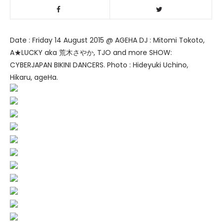
Date : Friday 14 August 2015 @ AGEHA DJ : Mitomi Tokoto,
A★LUCKY aka 荒木さやか, TJO and more SHOW:
CYBERJAPAN BIKINI DANCERS. Photo : Hideyuki Uchino,
Hikaru, ageHa.