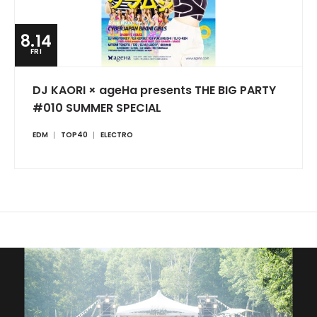
8.14
FRI
DJ KAORI × ageHa presents THE BIG PARTY
#010 SUMMER SPECIAL
EDM
TOP40
ELECTRO