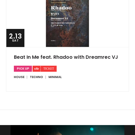
2.13
SAT
Beat In Me feat. Rhadoo with Dreamrec VJ
PICK UP
HOUSE
TECHNO
MINIMAL