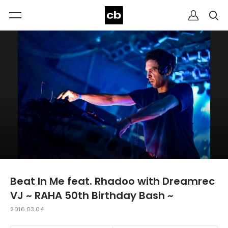
Beat In Me feat. Rhadoo with Dreamrec
VJ ~ RAHA 50th Birthday Bash ~
2016.03.04