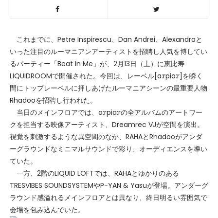
これまでに、Petre Inspirescu、Dan Andrei、Alexandraと
いった注目のルーマニアンアーティストを招聘し人気を博してい
るパーティー「Beat In Me」が、2月13日（土）に恵比寿
LIQUIDROOMで開催された。今回は、レーベル[a:rpia:r]を瞬く
間にトップレーベルに押しあげたルーマニアシーンの最重要人物
Rhadooを招聘し行われた。
当日のメインフロアでは、a:rpia:rの全アルバムのアートワー
クを担当する映像アーティスト、Dreamrec VJが空間を演出。
視覚を刺激するような異空間のなか、RAHAとRhadooがアンダ
ーグラウンドなミニマルサウンドで彩り、オーディエンスを導い
ていた。
一方、2階のLIQUID LOFTでは、RAHAとゆかりのある
TRESVIBES SOUNDSYSTEMやP-YAN & Yasuが登場。アンダーグ
ラウンド感溢れるメインフロアとは異なり、終日明るい雰囲気で
会場を包み込んでいた。