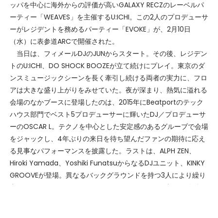
ッパを中心に海外からの評価が高いGALAXY RECZのレーベルパ
ーティー「WEAVES」を主催するU:ICHI。この2人のプロデューサ
ーがレジデントを務めるパーティー「EVOKE」が、2月10日
（水）に表参道ARCで開催された。
当日は、フィメールDJのJUNからスタート。その後、レジデン
トのU:ICHI、DO SHOCK BOOZEが立て続けにプレイ。東京のダ
ンスミュージックシーンを長く牽引し続ける両者の実力に、フロ
アは大きな盛り上がりをみせていた。夜が深まり、熱気に溢れる
会場のなかブースに登場したのは、2015年にBeatportのテック
ハウス部門でベスト5プロデューサーに輝いたDJ／プロデューサ
ーのOSCAR L。テクノを中心とした安定感のあるグルーブで会場
をジャックし、4年ぶりの来日を待ち望んだファンの期待に応え
る見事なパフォーマンスを披露した。ラストは、ALPH ZEN、
Hiroki Yamada、Yoshiki FunatsuからなるDJユニット、KINKY
GROOVEが登場。異なるバックグラウンドを持つ3人により繰り
出されるさまざまなサウンドに、オーディエンスは朝まで身体を
ゆだねていた。