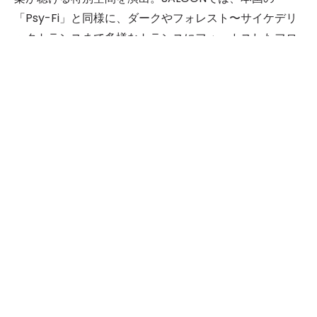
「Psy-Fi」と同様に、ダークやフォレスト〜サイケデリ
ックトランスまで多様なトランスにフォーカスしたフロ
アとして終日盛り上がりをみせていた。
なお、6月10日には、新興サイケデリックテクノレー
ベルLiquid Drop Grooveのアニバーサリーパーティーが
同会場で開催されるのでこちらも要チェック。
■Liquid Drop Groove - ANNIVERSARIO 2017 -
http://www.clubberia.com/ja/events/267351-
Liquid-Drop-Groove-ANNIVERSARIO- 2017/