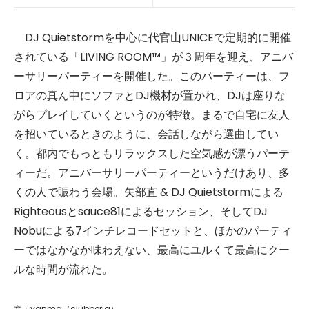
DJ Quietstormを中心に代官山UNICEで定期的に開催
されている「LIVING ROOM™」が３周年を迎え、アニバ
ーサリーパーティーを開催した。このパーティーは、フ
ロアの真ん中にソファとDJ機材が置かれ、DJは座りな
がらプレイしていくというのが特徴。まるで自宅に友人
を招いているときのように、会話しながら選曲してい
く。都内でもっともリラックスした空気感が漂うパーテ
ィーだ。アニバーサリーパーティーというだけあり、多
くの人で賑わう会場。矢部直 & DJ Quietstormによる
Righteousとsauce81によるセッション、そしてDJ
Nobuによる7インチレコードセットと、ほかのパーティ
ーではなかなか味わえない、最高にユルくて最高にクー
ルな時間が流れた。
文：yanma（clubberia）