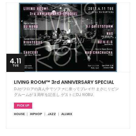
4.11
TUE
LIVING ROOM™ 3rd ANNIVERSARY SPECIAL
DJがフロアの真ん中でソファに座ってプレイ!!! まさにリビン
グルームが３周年を記念し ゲストにDJ NOBU、
RIGHTEOUS、SAUCE81を迎え開催!!!
PICK UP
HOUSE
HIPHOP
JAZZ
ALLMIX