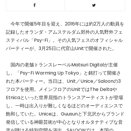
今年で開催5年目を迎え、2016年には約2万人の動員を
記録したオランダ・アムステルダム郊外の人気野外フェ
スティバル「Psy-Fi」。その人気フェスのオフィシャル
パーティーが、3月25日に代官山Unitで開催された。
国内の老舗トランスレーベルMatsuri Digitalが主催
し、「Psy-Fi Warming Up Tokyo」と銘打って開催さ
れた本パーティー。当日は、Unit／Unice／Saloonの3
フロアを使用。メインフロアのUnitではThe Deltaや
Etnicaといった世界屈指のトランスアーティストが登場
し、一時は出入りが難しくなるほどのオーディエンスで
飽和していた。Uniceは、Guusunと下北沢からブランド
発信している神眼芸術が中心となりオルタナティブな音
楽が聴ける特別空間を演出。SALOONでは、本国の