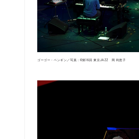
ゴーゴー・ペンギン／写真：©第16回 東京JAZZ 岡 利恵子