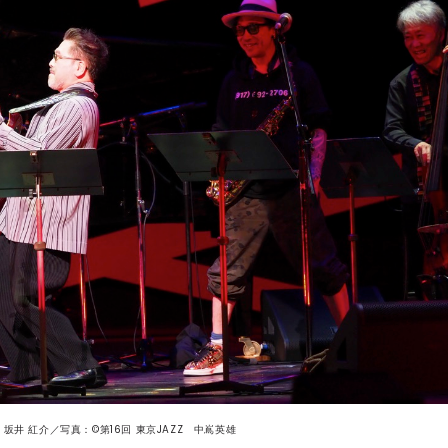
坂井 紅介／写真：©第16回 東京JAZZ 中嶌英雄