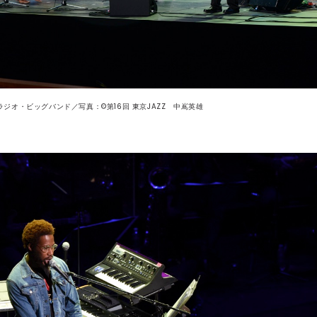
ンマークラジオ・ビッグバンド／写真：©第16回 東京JAZZ 中嶌英雄