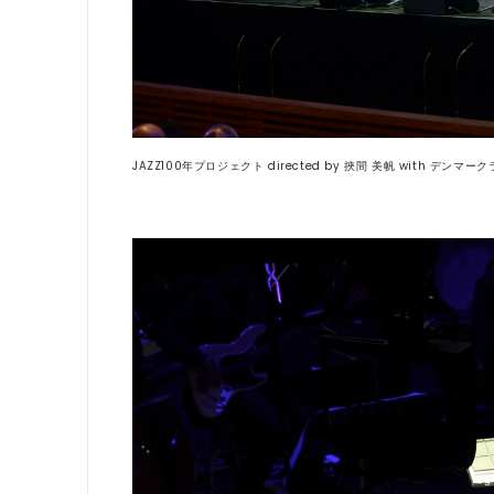
JAZZ100年プロジェクト directed by 挾間 美帆 with デ