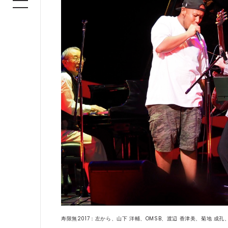
寿限無2017：左から、山下 洋輔、OMSB、渡辺 香津美、菊地 成孔、