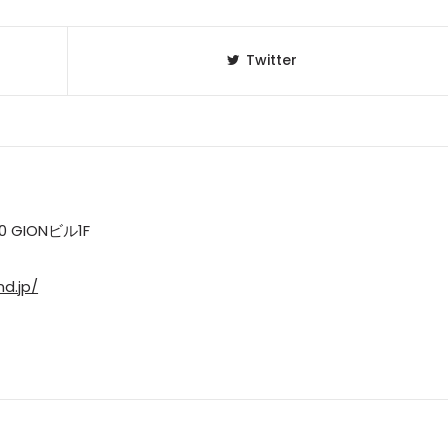
Twitter
GIONビル1F
d.jp/