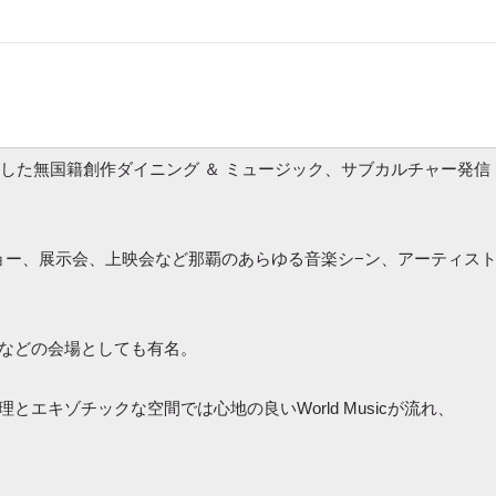
生した無国籍創作ダイニング ＆ ミュージック、サブカルチャー発信
スショー、展示会、上映会など那覇のあらゆる音楽シ−ン、アーティス
などの会場としても有名。
エキゾチックな空間では心地の良いWorld Musicが流れ、