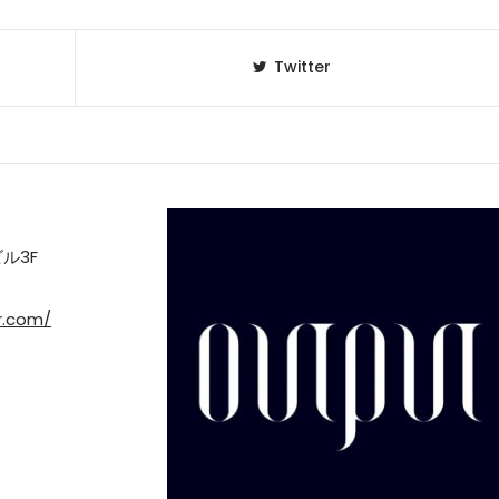
Twitter
ル3F
r.com/