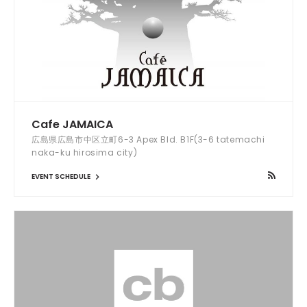
Cafe JAMAICA
広島県広島市中区立町6-3 Apex Bld. B1F(3-6 tatemachi
naka-ku hirosima city)
EVENT SCHEDULE