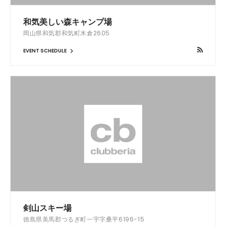
和気美しい森キャンプ場
岡山県和気郡和気町木倉2605
EVENT SCHEDULE
剣山スキー場
徳島県美馬郡つるぎ町一宇字桑平6196-15