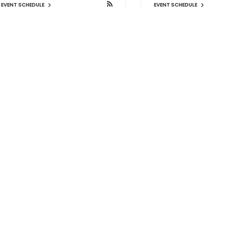
EVENT SCHEDULE
EVENT SCHEDULE
Bar Panorama
BIGCAT
大阪市西区新町１丁目１４−４３ 大阪
大阪市中央区西心斎橋1-
屋ニュー立売堀ビル2F
BIGSTEP4F
EVENT SCHEDULE
EVENT SCHEDULE