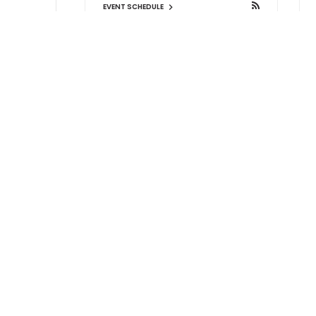
EVENT SCHEDULE
神戸ワールド記念ホール
中央区港島中町6-12-2
EVENT SCHEDULE