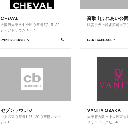
CHEVAL
高取山ふれあい公
大阪府大阪市中央区心斎橋筋1-5-30
滋賀県犬上郡多賀町大字藤瀬
ジ・アトリウムB1 B2
EVENT SCHEDULE
EVENT SCHEDULE
セブンラウンジ
VANITY OSAKA
中央区東心斎橋1-16-20心斎橋ステー
大阪府大阪市中央区東心斎
ジア1F
サザンパレスビルB1F