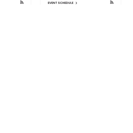
EVENT SCHEDULE
Live House Pangea
6-14
大阪府大阪市中央区西心斎橋2-10-34
心斎橋ウエスト363ビル1F
EVENT SCHEDULE