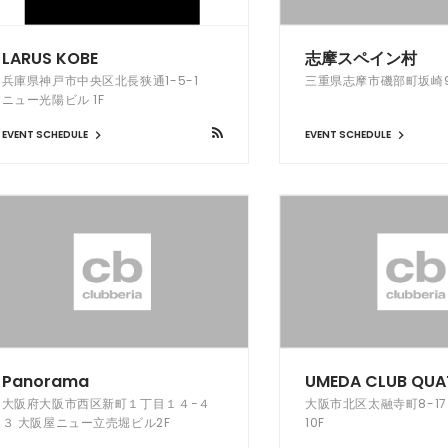
LARUS KOBE
志摩スペイン村
兵庫県神戸市中央区北長狭通1-5-1
三重県志摩市磯部町坂崎9
ニュー光陽ビル 1F
EVENT SCHEDULE
EVENT SCHEDULE
Panorama
UMEDA CLUB QU
大阪府大阪市西区新町１丁目１４−４
大阪市北区太融寺町8-17
３ 大阪屋ニュー立売堀ビル2F
10F