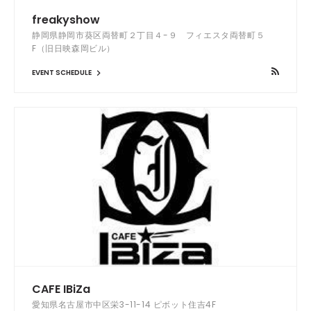
freakyshow
静岡県静岡市葵区両替町２丁目４-９ フィエスタ両替町５
F（旧日映森岡ビル）
EVENT SCHEDULE
CAFE IBiZa
愛知県名古屋市中区栄3-11-14 ピボット住吉4F