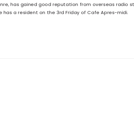
 genre, has gained good reputation from overseas radio s
e has a resident on the 3rd Friday of Cafe Apres-midi.