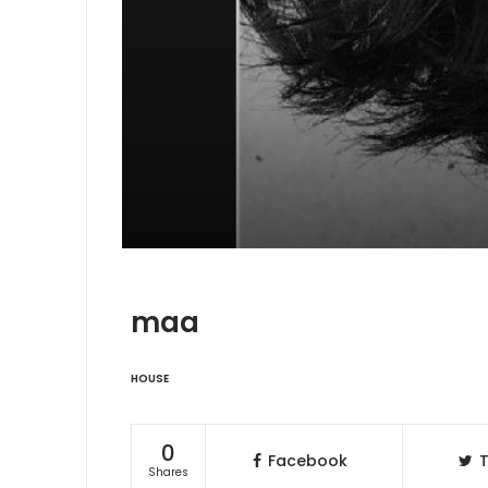
maa
HOUSE
0
Facebook
T
Shares