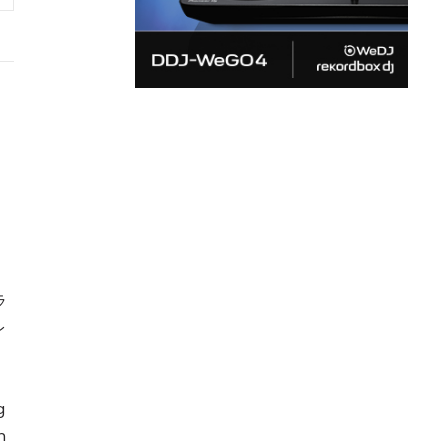
、
ラ
レ
g
n