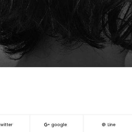
witter
google
Line