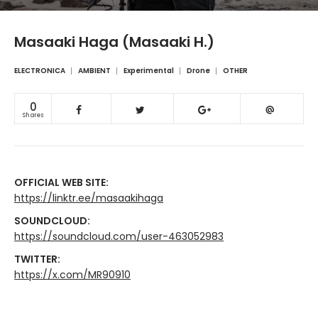
Masaaki Haga (Masaaki H.)
ELECTRONICA
AMBIENT
Experimental
Drone
OTHER
0
Shares
OFFICIAL WEB SITE:
https://linktr.ee/masaakihaga
SOUNDCLOUD:
https://soundcloud.com/user-463052983
TWITTER:
https://x.com/MR90910