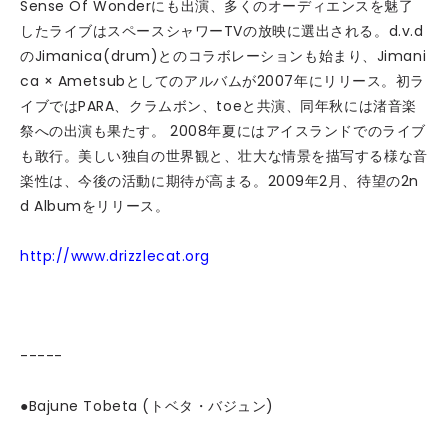
Sense Of Wonderにも出演、多くのオーディエンスを魅了
したライブはスペースシャワーTVの放映に選出される。d.v.d
のJimanica(drum)とのコラボレーションも始まり、Jimani
ca × Ametsubとしてのアルバムが2007年にリリース。初ラ
イブではPARA、クラムボン、toeと共演、同年秋には渚音楽
祭への出演も果たす。 2008年夏にはアイスランドでのライブ
も敢行。美しい独自の世界観と、壮大な情景を描写する様な音
楽性は、今後の活動に期待が高まる。2009年2月、待望の2n
d Albumをリリース。
http://www.drizzlecat.org
-----
●Bajune Tobeta (トベタ・バジュン)