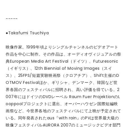
-----
●Takafumi Tsuchiya
映像作家。1999年頃よりシングルチャンネルのビデオアート
作品を中心に制作。その作品は、オーディオヴィジュアルの祭
典European Media Art Festival（ドイツ）、Futuresonic
（イギリス）、12th Biennial of Moving Images（スイ
ス）、25FPS/短篇実験映画祭（クロアチア）、Shift主催のD
OTMOV Festivalほか、ギリシャ、デンマーク、韓国など世
界各国のフェスティバルに招聘され、高い評価を得ている。2
007年にはドイツのDVDレーベル Raum Fuer ProjektionのL
ooppoolプロジェクトに選出、オーバーハウゼン国際短編映
画祭など、今世界各地のフェスティバルにて上映が予定されて
いる。同年発表されたaus『with rain』のPVは世界最大級の
映像フェスティバルAURORA 2007のミュージックビデオ部門