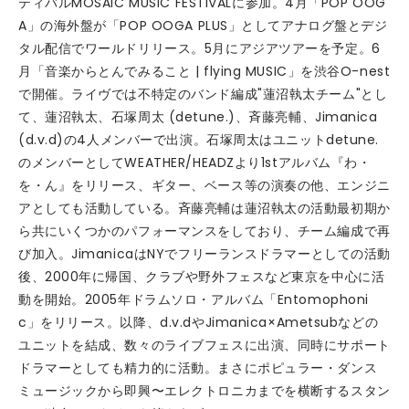
ティバルMOSAIC MUSIC FESTIVALに参加。4月「POP OOG
A」の海外盤が「POP OOGA PLUS」としてアナログ盤とデジ
タル配信でワールドリリース。5月にアジアツアーを予定。6
月「音楽からとんでみること | flying MUSIC」を渋谷O-nest
で開催。ライヴでは不特定のバンド編成"蓮沼執太チーム"とし
て、蓮沼執太、石塚周太 (detune.)、斉藤亮輔、Jimanica
(d.v.d)の4人メンバーで出演。石塚周太はユニットdetune.
のメンバーとしてWEATHER/HEADZより1stアルバム『わ・
を・ん』をリリース、ギター、ベース等の演奏の他、エンジニ
アとしても活動している。斉藤亮輔は蓮沼執太の活動最初期か
ら共にいくつかのパフォーマンスをしており、チーム編成で再
び加入。JimanicaはNYでフリーランスドラマーとしての活動
後、2000年に帰国、クラブや野外フェスなど東京を中心に活
動を開始。2005年ドラムソロ・アルバム「Entomophoni
c」をリリース。以降、d.v.dやJimanica×Ametsubなどの
ユニットを結成、数々のライブフェスに出演、同時にサポート
ドラマーとしても精力的に活動。まさにポピュラー・ダンス
ミュージックから即興〜エレクトロニカまでを横断するスタン