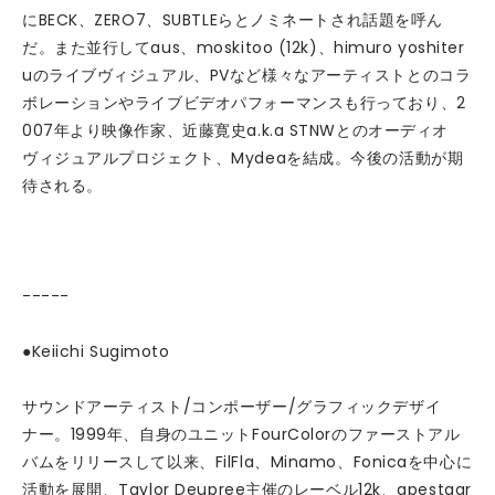
にBECK、ZERO7、SUBTLEらとノミネートされ話題を呼ん
だ。また並行してaus、moskitoo (12k)、himuro yoshiter
uのライブヴィジュアル、PVなど様々なアーティストとのコラ
ボレーションやライブビデオパフォーマンスも行っており、2
007年より映像作家、近藤寛史a.k.a STNWとのオーディオ
ヴィジュアルプロジェクト、Mydeaを結成。今後の活動が期
待される。
-----
●Keiichi Sugimoto
サウンドアーティスト/コンポーザー/グラフィックデザイ
ナー。1999年、自身のユニットFourColorのファーストアル
バムをリリースして以来、FilFla、Minamo、Fonicaを中心に
活動を展開、Taylor Deupree主催のレーベル12k、apestaar