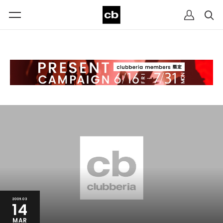
2009.03
14
MAR