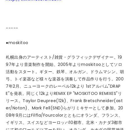
-----
●moskitoo
札幌出身のアーティスト/雑貨・グラフィックデザイナー。19
97年より音楽制作を開始、2005年よりmoskitooとしてソロ
活動をスタート。ギター、鉄琴、オルガン、ドラムマシン、胡
弓、トイ楽器など様々な楽器を演奏して作品作りを行う。200
7年2月、ニューヨークのレーベル12kより 1stアルバム"DRAP
E"を発表。同じく12kよりREMIX EP "MOSKITOO REMIXES"リ
リース。Taylor Deupree(12k)、Frank Bretschneider(ast
er/Noton)、Mark Fell(SND)らがリミキサーとして参加。20
08年9月にはFilfla/Fourcolorとともにオランダ、フランス、
イギリス、スイスなどヨーロッパ10都市、北米・カナダ3都市
にて初のワールドツアーを行い、オランダ、カナダの国営放送