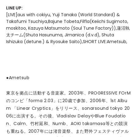
LINE UP:
[LIVE]aus with cokiyu, Yuji Tanaka (World Standard) &
Takafumi Tsuchiya,Bajune Tobeta,Filfla(Keiichi Sugimoto,
moskitoo, Kazuya Matsumoto (Soul Tune Factory)),蓮沼執
太チーム(Shuta Hasunuma, Jimanica (d.v.d), Shuta
Ishizuka (detune.) & Ryosuke Saito),SHORT LIVE:Ametsub,
●Ametsub
東京を拠点に活動する音楽家。2003年、PROGRESSIVE FOrM
のコンピ「forma 2.03」に20歳で参加、2006年、1st Albu
m 「Linear Cryptics」をリリース、sonarsound tokyo 20
06に出演する。その後、Vladislav DelayやBlue Foudatio
n、Calm、竹村延和、Numb、AOKI takamasa等との競演
も重ねる。2007年には渚音楽祭、また野外フェスティヴァル