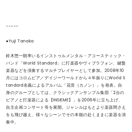
-----
●Yuji Tanaka
鈴木惣一朗率いるインストゥルメンタル・アコースティック・
バンド「World Standard」に打楽器やヴィブラフォン、鍵盤
楽器などを演奏するマルチプレイヤーとして参加。2008年10
月にはコロムビア／デイジーワールドから４年振りにWorld S
tandard名義によるアルバム「花音（カノン）」を発表。自
身のグループとしては、クラシックアンサンブル集団「2台の
ピアノと打楽器による【INSIEME】」を2006年に立ち上げ、
自主企画コンサート等を展開。ジャンルはもとより楽器間さえ
をも飛び越え、様々なシーンでその本能の赴くままに楽器を演
奏中。