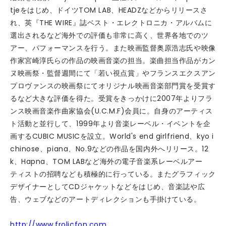
tjeをはじめ、ドイツTOM LAB、HEADZなどからリリースさ
れ、英『THE WIRE』誌ベスト・エレクトロニカ・アルバムに
選出されるなど海外での評価も非常に高く、世界各地でのツ
アー、パフォーマンスを行う。また映画監督奥原浩志氏や映像
作家宮崎淳氏らの作品の映画音楽の担当。楽曲担当作品がカン
ヌ映画祭・監督週間にて「若い視点賞」やフランスエクスアン
プロヴァンスの映画祭にてオリジナル映画音楽部門賞を受賞す
るなど大きな評価を得た。受賞をきっかけに2007年よりフラ
ンス映画音楽作曲家協会(U.C.M.F)会員に。自身のアーティス
ト活動と並行して、1999年より音楽レーベル・イベントを企
画するCUBIC MUSICを設立。World's end girlfriend、kyo i
chinose、piana、No.9などの作品を国内外へリリース。12
k、Hapna、TOM LABなど海外の電子音楽系レーベルアー
ティストの招聘なども積極的に行っている。またグラフィック
デザイナーとしてCDジャケットなどをはじめ、音楽誌や広
告、ウェブなどのアートディレクションも手掛けている。
http://www.frolicfon.com