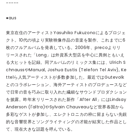
-----
●aus
東京在住のアーティストYasuhiko Fukuzonoによるプロジェ
クト。10代の頃より実験映像作品の音楽を製作、これまでに6
枚のフルアルバムを発表している。2006年、precoよりリ
リースされた「Lang」は外資系大型店を中心に異例ともいえ
る大ヒットを記録。同アルバムのリミックス集には、Ulrich S
chnaussやManual, Joshua Eustis (Telefon Tel Aviv), Ke
ttelら人気アーティストが多数参加した。最近ではGutevolk
とのコラボレーション、海外アーティストのプロデュースなど
で日常の音を巧みに取り入れた繊細なサウンドプロダクション
を披露。昨年末リリースされた新作「After All」にはLindsay
Anderson (l'altra)やSylvain Chauveauなど世界各国から
多彩なゲストが参加し、エレクトロニカの枠に留まらない先鋭
的な音響世界とソングライティングの才能が結実した作品とし
て、現在大きな話題を呼んでいる。