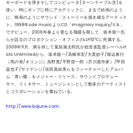
キーボードを弾きそしてコンピュータ(ターンテーブル含)を
使い、時にポップに時にアカデミックに、まるで絵画のよう
に、映画のようにサウンド・ストーリーを描き綴るアーティス
ト。1998年ode musicよりCD「imaginary inquiry/V.A.」
でデビュー。2006年春より更なる飛躍を期して、坂本龍一氏
らが設立のプロダクション・オフィスのLLP10℃に所属する。
2008年11月、満を持して葉加瀬太郎氏が総音楽監督レーベルH
ats Unlimitedから、坂本龍一/高橋幸宏/大貫妙子/堀込泰行
（馬の骨/キリンジ）高野寛/平野啓一郎（芥川賞作家）/甲田
益也子/サイゲンジ/佐田真由美らをフィーチャーしたアルバ
ム「青い蝶」をメジャー・リリース。サウンドプロデュー
サー、リミキサー、ミュージシャンとして数多のアーティスト
とコラボレーションを重ねている。
http://www.bajune.com