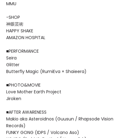
MMU
-SHOP
神眼芸術
HAPPY SHAKE
AMAZON HOSPITAL
■PERFORMANCE
Seira
Glitter
Butterfly Magic (RumiEva × Shaieera)
■PHOTO&MOVIE
Love Mother Earth Project
Jiroken
■AFTER AWARENESS
Makio aka Asteroidnos (Guusun / Rhapsode Vision
Records)
FUNKY GONG (IDPS / Volcano Aso)