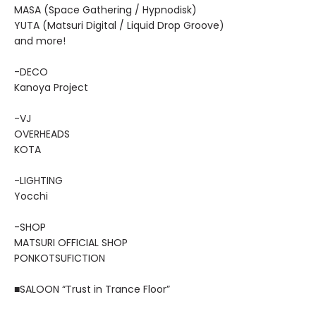
MASA (Space Gathering / Hypnodisk)
YUTA (Matsuri Digital / Liquid Drop Groove)
and more!
-DECO
Kanoya Project
-VJ
OVERHEADS
KOTA
-LIGHTING
Yocchi
-SHOP
MATSURI OFFICIAL SHOP
PONKOTSUFICTION
■SALOON “Trust in Trance Floor”