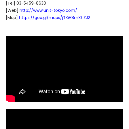
[Tel] 03-5459-8630
[Web]
http://www.unit-tokyo.com/
[Map]
https://goo.gl/maps/jTKiH8mXhZJ2