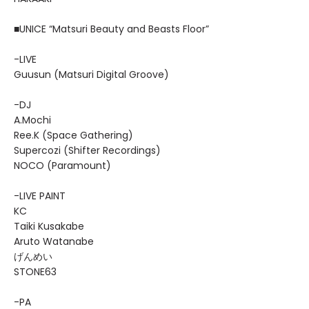
■UNICE “Matsuri Beauty and Beasts Floor”
-LIVE
Guusun (Matsuri Digital Groove)
-DJ
A.Mochi
Ree.K (Space Gathering)
Supercozi (Shifter Recordings)
NOCO (Paramount)
-LIVE PAINT
KC
Taiki Kusakabe
Aruto Watanabe
げんめい
STONE63
-PA