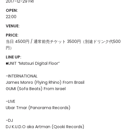
2017-12-29 FRI
OPEN:
22:00
VENUE:
PRICE:
当日 4500円 / 通常前売チケット 3500円（別途ドリンク代500
円）
LINE UP:
■UNIT “Matsuri Digital Floor”
-INTERNATIONAL
James Monro (Flying Rhino) From Brasil
GUMI (Sofa Beats) From Israel
-LIVE
Ubar Tmar (Panorama Records)
-DJ
DJ K.U.D.O aka Artman (Qooki Records)