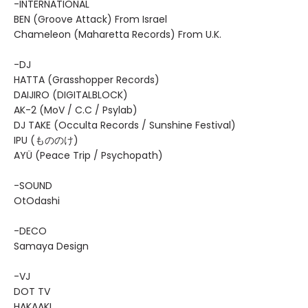
-INTERNATIONAL
BEN (Groove Attack) From Israel
Chameleon (Maharetta Records) From U.K.
-DJ
HATTA (Grasshopper Records)
DAIJIRO (DIGITALBLOCK)
AK-2 (MoV / C.C / Psylab)
DJ TAKE (Occulta Records / Sunshine Festival)
IPU (もののけ)
AYÜ (Peace Trip / Psychopath)
-SOUND
OtOdashi
-DECO
Samaya Design
-VJ
DOT TV
HAKAAKI