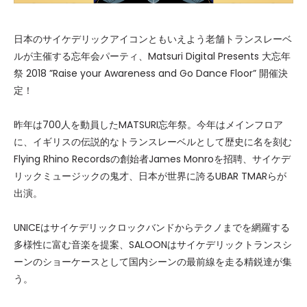
日本のサイケデリックアイコンともいえよう老舗トランスレーベ
ルが主催する忘年会パーティ、Matsuri Digital Presents 大忘年
祭 2018 ”Raise your Awareness and Go Dance Floor” 開催決
定！
昨年は700人を動員したMATSURI忘年祭。今年はメインフロア
に、イギリスの伝説的なトランスレーベルとして歴史に名を刻む
Flying Rhino Recordsの創始者James Monroを招聘、サイケデ
リックミュージックの鬼才、日本が世界に誇るUBAR TMARらが
出演。
UNICEはサイケデリックロックバンドからテクノまでを網羅する
多様性に富む音楽を提案、SALOONはサイケデリックトランスシ
ーンのショーケースとして国内シーンの最前線を走る精鋭達が集
う。