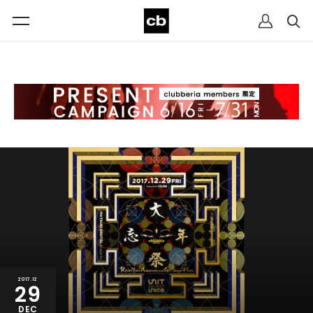
2017.12
29
DEC