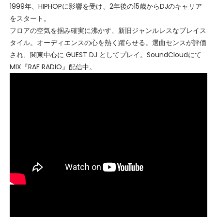
1999年、HIPHOPに影響を受け、2年後の15歳からDJのキャリア
をスタート。
フロアの空気を掴み確実に沸かす、新旧ジャンルレスなプレイス
タイル。オーディエンスの心を熱く躍らせる。選曲センスが評価
され、関東中心に GUEST DJ としてプレイ。SoundCloudにて
MIX『RAF RADIO』配信中。