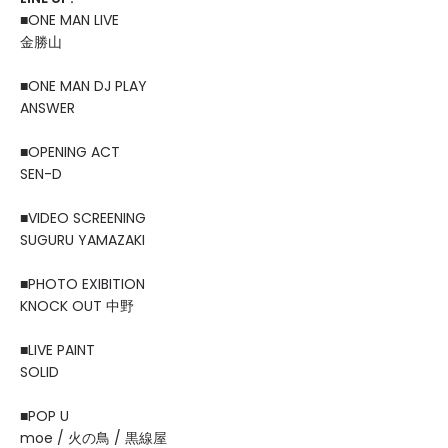
■ONE MAN LIVE
金勝山
■ONE MAN DJ PLAY
ANSWER
■OPENING ACT
SEN-D
■VIDEO SCREENING
SUGURU YAMAZAKI
■PHOTO EXIBITION
KNOCK OUT 中野
■LIVE PAINT
SOLID
■POP U
moe / 火の鳥 / 黒線屋