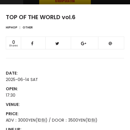
TOP OF THE WORLD vol.6
HIPHOP
OTHER
0
Shares
DATE:
2025-06-14 SAT
OPEN:
17:30
VENUE:
PRICE:
ADV：3000YEN(1D別) / DOOR：3500YEN(1D別)
LINE UP: