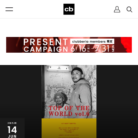
2025.06
14
JUN