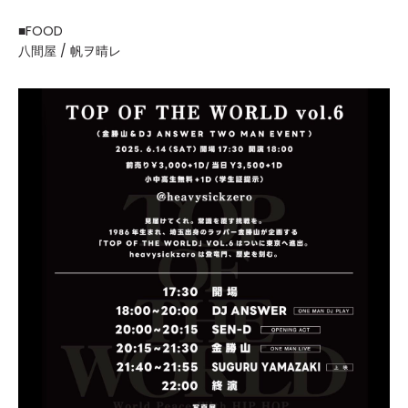
■FOOD
八間屋 / 帆ヲ晴レ