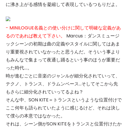
に沸き上がる感情を凝縮して表現しているつもりだよ。
- MINILOGUE名義との使い分けに関して明確な定義があ
るのであれば教えて下さい。
Marcus：ダンスミュージ
ックシーンの初期は曲の定義やスタイルに関してはあま
り重要視されていなかったと思うんだ。そういう事より
もみんなで集まって夜通し踊るという事のほうが重要だ
った時代….。
時が進むごとに音楽のジャンルが細分化されていって、
テクノ、トランス、ドラムンベース…そしてそこから先
もさらに細分化されていってるよね？
そんな中、SON KITE＝トランスというような位置付けで
ここ何年も語られていたように感じるけど、それは決し
て僕らの本意ではなかった。
それは、シーン側がSON KITEをトランスと位置付けたか