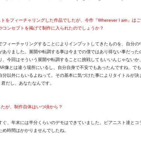
なピアニストをフィーチャリングした作品でしたが、今作『Wherever I am』は
やコンセプトを掲げて制作に入られたのでしょうか？
でフィーチャリングすることによりインプットしてきたものを、自分の
がありました。展開や転調する事は今までの僕ではあり得ない事だった
過した事により、今回はそういう展開や転調することに挑戦してもいいんじゃないか
iTAR像とは違う場所にいるし、自分自身で不安でもあったんですね。で
自分以外にもいるよねって。その基本に気づけた事によりタイトルが決
だし、君だし、あなたなんです。
したが、制作自体はいつ頃から？
発売してほぼすぐ、年末には半分くらいのデモはできていました。ピアニスト達とコ
ため時間はかかりませんでしたね。