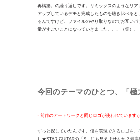
再構築。の繰り返しです。リミックスのようなリアレン
アップしているデモと完成したものを聴き比べると
るんですけど、ファイルのやり取りなのでお互いパ
量がすごいことになっていきました、、、（笑）。
今回のテーマのひとつ、「極
- 前作のアートワークと同じロゴが使われています
ずっと探していたんです、僕を表現できるロゴを。
し★STAR GUiTARの「S」にも見えませんか