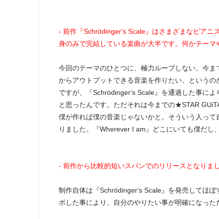
- 前作『Schrödinger‘s Scale』はさまざま
身のみで完結している楽曲が大半です。何かテーマ
今回のテーマのひとつに、極力ループしない、今ま
からアウトプットできる音楽を作りたい、というの
ですが、『Schrödinger‘s Scale』を通
と思ったんです。ただそれは今までの★STAR GU
僕が作れば僕の音楽じゃないかと。そういう人って
りました。『Wherever I am』どこにいても僕
- 前作から比較的短いスパンでのリリースとなりま
制作自体は『Schrödinger‘s Scale』を
ボした事により、自分のやりたい事が明確になった