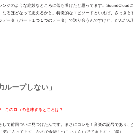
ジのような絶妙なところに落ち着けたと思ってます。SoundCloud
、なるほどなって思えるかと。特徴的なエピソードといえば、さっきと
ラデータ（パート１つ１つのデータ）で送り合うんですけど、だんだん
力ループしない」
が、このロゴの意味するところは？
そして前回ついに見つけたんです。まさにコレを！音楽の記号であり、
？最高に気に入ってます。なので今後しつこいくらいでてきますよ（笑）。