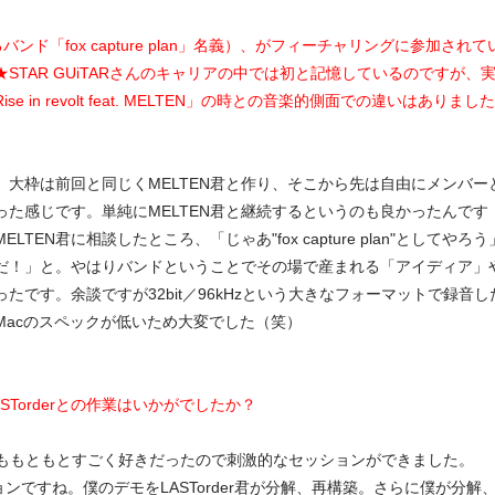
バンド「fox capture plan」名義）、がフィーチャリングに参加されて
TAR GUiTARさんのキャリアの中では初と記憶しているのですが、
n revolt feat. MELTEN」の時との音楽的側面での違いはありました
大枠は前回と同じくMELTEN君と作り、そこから先は自由にメンバー
た感じです。単純にMELTEN君と継続するというのも良かったんです
N君に相談したところ、「じゃあ"fox capture plan"としてやろう
だ！」と。やはりバンドということでその場で産まれる「アイディア」
です。余談ですが32bit／96kHzという大きなフォーマットで録音し
acのスペックが低いため大変でした（笑）
STorderとの作業はいかがでしたか？
der君の作品ももともとすごく好きだったので刺激的なセッションができました。
ションですね。僕のデモをLASTorder君が分解、再構築。さらに僕が分解