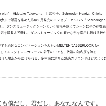
e plan)、Hidetake Takayama、世武裕子、Schroeder-Headz、Chieko
陣の参加で話題を集めた昨年9 月発売のコンセプトアルバム『Schrödinger'
を記録し、ダンスミュージックシーンという垣根を越えてシーンにその存在感
楽的要素を吸収＆昇華し、ダンスミュージックの新たな形を提示し続ける彼
でも絶妙なコンビネーションをみせたMELTEN(JABBERLOOP, fox
nのバンド名義で、そしてエレクトロニカシーンの若手の中でも、抜群の知名度を誇る
騒と離れた場所から届けられる、多幸感に満ちた魅惑のサウンドはどのよう
こにいても僕だし、君だし、あなたなんです。