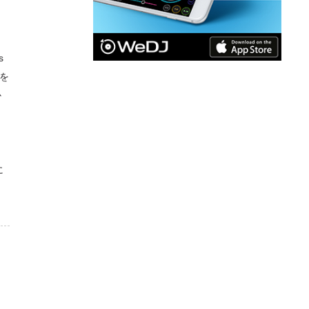
s
を
か
に