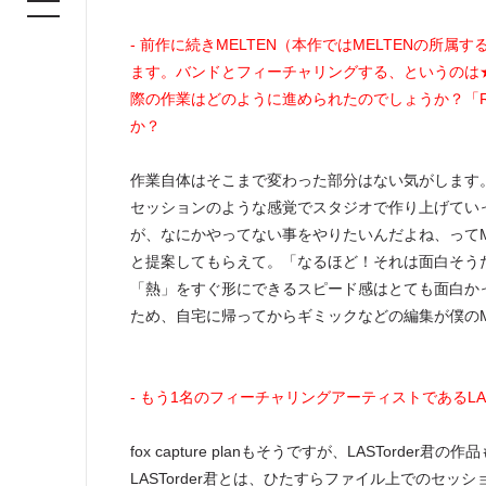
- 前作に続きMELTEN（本作ではMELTENの所属する
ます。バンドとフィーチャリングする、というのは★S
際の作業はどのように進められたのでしょうか？「Rise i
か？
作業自体はそこまで変わった部分はない気がします。
セッションのような感覚でスタジオで作り上げていっ
が、なにかやってない事をやりたいんだよね、ってMELTE
と提案してもらえて。「なるほど！それは面白そう
「熱」をすぐ形にできるスピード感はとても面白かった
ため、自宅に帰ってからギミックなどの編集が僕のM
- もう1名のフィーチャリングアーティストであるLA
fox capture planもそうですが、LASTor
LASTorder君とは、ひたすらファイル上でのセッ