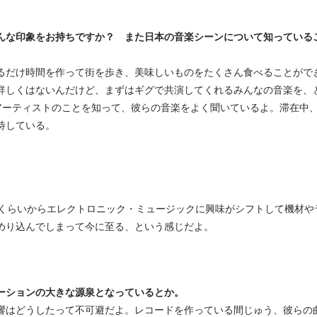
んな印象をお持ちですか？ また日本の音楽シーンについて知っている
るだけ時間を作って街を歩き、美味しいものをたくさん食べることがで
詳しくはないんだけど、まずはギグで共演してくれるみんなの音楽を、
いうアーティストのことを知って、彼らの音楽をよく聞いているよ。滞在中
待している。
ばくらいからエレクトロニック・ミュージックに興味がシフトして機材や
めり込んでしまって今に至る、という感じだよ。
ンスピレーションの大きな源泉となっているとか。
響はどうしたって不可避だよ。レコードを作っている間じゅう、彼らの