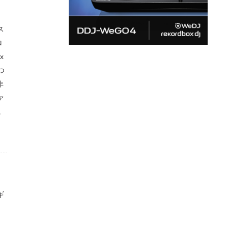
ス
ロ
x
つ
非
ァ
に
ギ