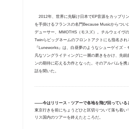
2012年、世界に先駆け日本でEP音源をカップリ
を手掛けるフランスの名門Because Musicから
デューサー、MMOTHS（モスズ）。チルウェイヴの
Twinらビッグネームのフロントアクトにも指名さ
『Luneworks』は、白昼夢のようなシューゲイ
凡なソングライティングに一層の磨きをかけ、先鋭
ンの期待に応える力作となった。そのアルバムを携え5
話を聞いた。
――今はリリース・ツアーで各地を飛び回っている
東京行きを前にちょうどひと区切りついて落ち着い
リス国内のツアーを終えたところだ。