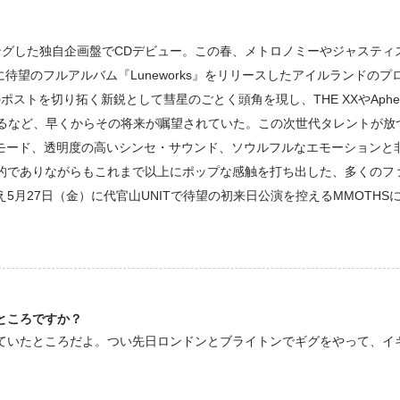
ングした独自企画盤でCDデビュー。この春、メトロノミーやジャスティ
ついに待望のフルアルバム『Luneworks』をリリースしたアイルランドのプ
ポストを切り拓く新鋭として彗星のごとく頭角を現し、THE XXやAphe
れるなど、早くからその将来が嘱望されていた。この次世代タレントが放
ズ・モード、透明度の高いシンセ・サウンド、ソウルフルなエモーションと
的でありながらもこれまで以上にポップな感触を打ち出した、多くのフ
月27日（金）に代官山UNITで待望の初来日公演を控えるMMOTHS
ところですか？
ていたところだよ。つい先日ロンドンとブライトンでギグをやって、イ