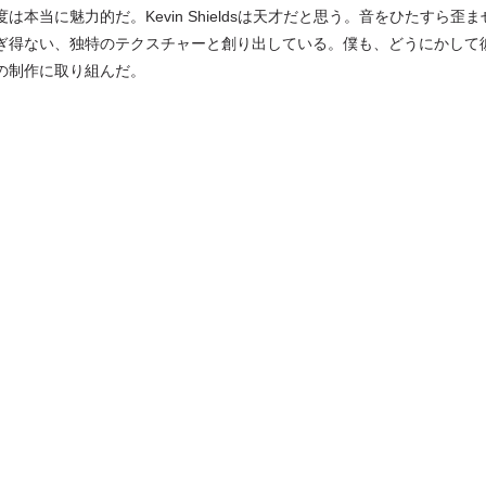
当に魅力的だ。Kevin Shieldsは天才だと思う。音をひたすら歪ま
ぎ得ない、独特のテクスチャーと創り出している。僕も、どうにかして
の制作に取り組んだ。